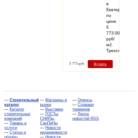
в
Екатеринбурге,
по
цене
5
773.00
руб/
м2.
Трехслойные…
5 773 руб
Купить
—
Строительный
—
Магазины и
—
Опросы
каталог
рынки
—
Словари
—
Каталог
—
Выставки
терминов
строительных
—
ГОСТы,
—
Лента
компаний
СНИПы,
новостей RSS
—
Товары и
СанПиНы
услуги
—
Новости
—
Статьи и
недвижимости
обзоры
—
Новости