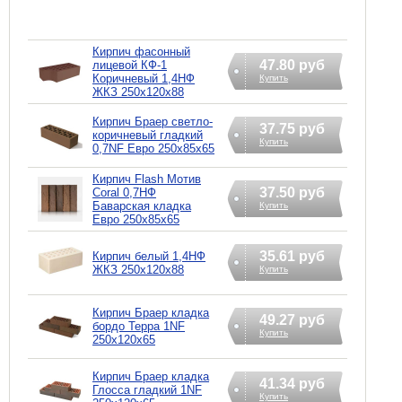
Кирпич фасонный
47.80 руб
лицевой КФ-1
Коричневый 1,4НФ
Купить
ЖКЗ 250х120х88
Кирпич Браер светло-
37.75 руб
коричневый гладкий
Купить
0,7NF Евро 250х85х65
Кирпич Flash Мотив
37.50 руб
Coral 0,7НФ
Баварская кладка
Купить
Евро 250х85х65
35.61 руб
Кирпич белый 1,4НФ
ЖКЗ 250х120х88
Купить
Кирпич Браер кладка
49.27 руб
бордо Терра 1NF
Купить
250х120х65
Кирпич Браер кладка
41.34 руб
Глосса гладкий 1NF
Купить