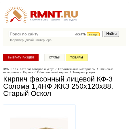
строительство
ремонт
дом и дача
Искать
везде
Например,
дизайн интерьера
ВЫБРАТЬ РАЗДЕЛ
СТАТЬИ
ТОВАРЫ
КАТАЛОГ КОМПАНИЙ
RMNT.RU
/
Каталог товаров и услуг
/
Строительные материалы
/
Стеновые
материалы
/
Кирпич
/
Облицовочный кирпич
/
Товары и услуги
Кирпич фасонный лицевой КФ-3
Солома 1,4НФ ЖКЗ 250х120х88
.
Старый Оскол