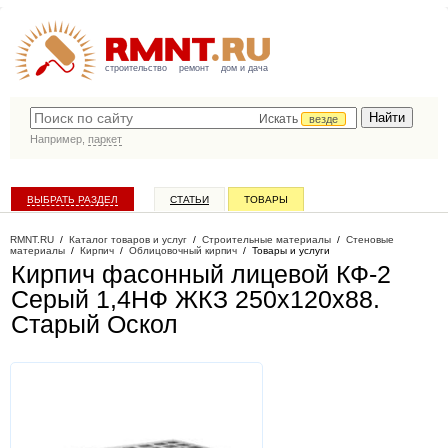
строительство
ремонт
дом и дача
Искать
везде
Например,
паркет
ВЫБРАТЬ РАЗДЕЛ
СТАТЬИ
ТОВАРЫ
КАТАЛОГ КОМПАНИЙ
RMNT.RU
/
Каталог товаров и услуг
/
Строительные материалы
/
Стеновые
материалы
/
Кирпич
/
Облицовочный кирпич
/
Товары и услуги
Кирпич фасонный лицевой КФ-2
Серый 1,4НФ ЖКЗ 250х120х88
.
Старый Оскол