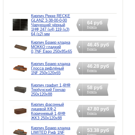
Кирпич Рекке RECKE
GLANZ 3-38-00-0-00
64 руб
Чарующий чёрный
Купить
1НФ 247 (±4) 119 (±3)
64 (±2) мм
Кирпич Браер кладка
46.45 руб
МОККО гладкий
Купить
0,7NF Евро 250х85х65
Кирпич Браер кладка
46.28 руб
Глосса рифлёный
Купить
1NF 250х120х65
Кирпич графит 1,4НФ
58 руб
Тербунский Гончар
Купить
250х120х88
Кирпич фасонный
47.80 руб
лицевой КФ-2
Коричневый 1,4НФ
Купить
ЖКЗ 250х120х88
Кирпич Браер кладка
53.38 руб
LIMITED Риф 1NF
Купить