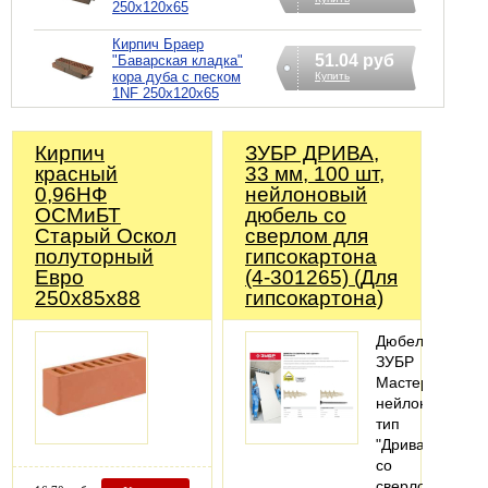
250х120х65
Кирпич Браер
51.04 руб
"Баварская кладка"
кора дуба с песком
Купить
1NF 250х120х65
Кирпич
ЗУБР ДРИВА,
красный
33 мм, 100 шт,
0,96НФ
нейлоновый
ОСМиБТ
дюбель со
Старый Оскол
сверлом для
полуторный
гипсокартона
Евро
(4-301265) (Для
250х85х88
гипсокартона)
Дюбель
ЗУБР
Мастер
нейлоновый,
тип
"Дрива"
со
сверлом,