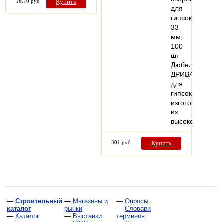
16.70 руб
Купить
для
гипсокартона,
33
мм,
100
шт
Дюбели
ДРИВА
для
гипсокартона
изготовлены
из
высококачеств
301 руб
Купить
—
Строительный
—
Магазины и
—
Опросы
каталог
рынки
—
Словари
—
Каталог
—
Выставки
терминов