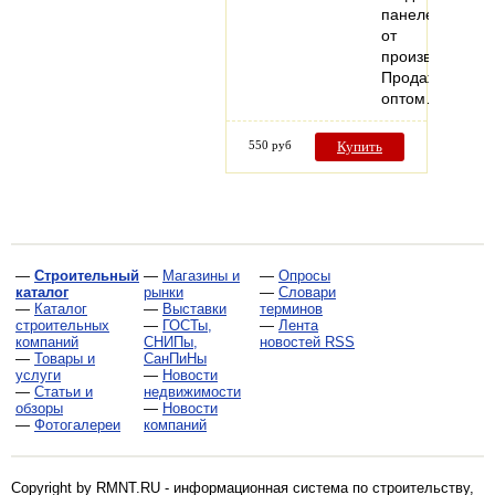
панелей
от
производителя.
Продажа
оптом…
550 руб
Купить
—
Строительный
—
Магазины и
—
Опросы
каталог
рынки
—
Словари
—
Каталог
—
Выставки
терминов
строительных
—
ГОСТы,
—
Лента
компаний
СНИПы,
новостей RSS
—
Товары и
СанПиНы
услуги
—
Новости
—
Статьи и
недвижимости
обзоры
—
Новости
—
Фотогалереи
компаний
Copyright by RMNT.RU - информационная система по
строительству,