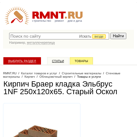
строительство
ремонт
дом и дача
Искать
везде
Например,
металлочерепица
ВЫБРАТЬ РАЗДЕЛ
СТАТЬИ
ТОВАРЫ
КАТАЛОГ КОМПАНИЙ
RMNT.RU
/
Каталог товаров и услуг
/
Строительные материалы
/
Стеновые
материалы
/
Кирпич
/
Облицовочный кирпич
/
Товары и услуги
Кирпич Браер кладка Эльбрус
1NF 250х120х65
. Старый Оскол