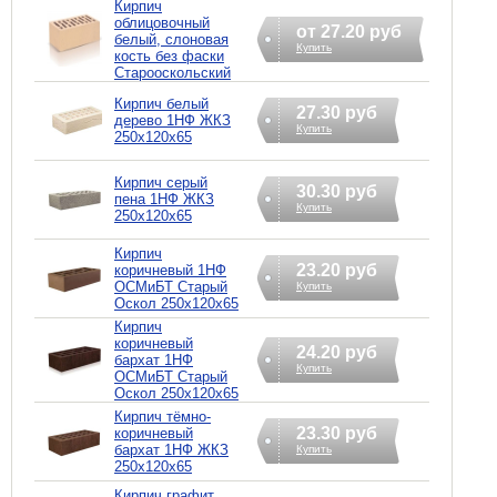
Кирпич
облицовочный
от 27.20 руб
белый, слоновая
Купить
кость без фаски
Старооскольский
Кирпич белый
27.30 руб
дерево 1НФ ЖКЗ
Купить
250х120х65
Кирпич серый
30.30 руб
пена 1НФ ЖКЗ
Купить
250х120х65
Кирпич
23.20 руб
коричневый 1НФ
ОСМиБТ Старый
Купить
Оскол 250х120х65
Кирпич
коричневый
24.20 руб
бархат 1НФ
Купить
ОСМиБТ Старый
Оскол 250х120х65
Кирпич тёмно-
23.30 руб
коричневый
бархат 1НФ ЖКЗ
Купить
250х120х65
Кирпич графит