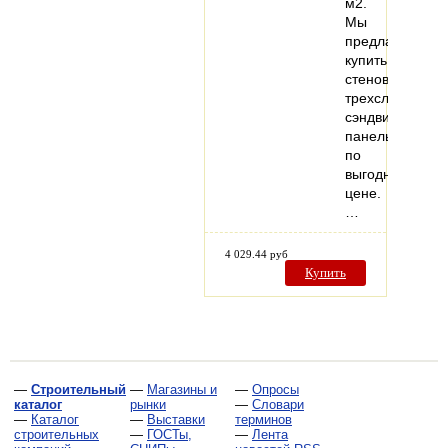
м2.
Мы
предлагаем
купить
стеновую
трехслойную
сэндвич-
панель
по
выгодной
цене.
…
4 029.44 руб
Купить
—
Строительный
—
Магазины и
—
Опросы
каталог
рынки
—
Словари
—
Каталог
—
Выставки
терминов
строительных
—
ГОСТы,
—
Лента