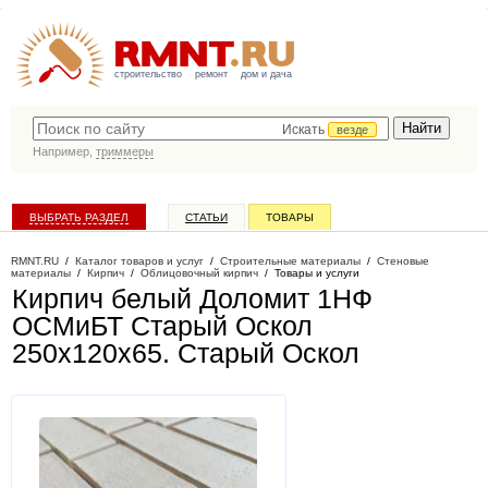
строительство
ремонт
дом и дача
Искать
везде
Например,
триммеры
ВЫБРАТЬ РАЗДЕЛ
СТАТЬИ
ТОВАРЫ
КАТАЛОГ КОМПАНИЙ
RMNT.RU
/
Каталог товаров и услуг
/
Строительные материалы
/
Стеновые
материалы
/
Кирпич
/
Облицовочный кирпич
/
Товары и услуги
Кирпич белый Доломит 1НФ
ОСМиБТ Старый Оскол
250х120х65
. Старый Оскол