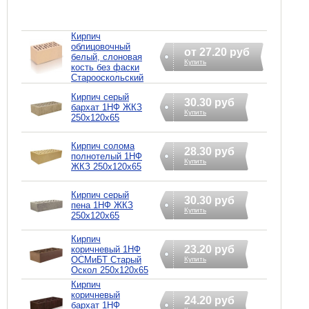
Кирпич
облицовочный
от 27.20 руб
белый, слоновая
Купить
кость без фаски
Старооскольский
Кирпич серый
30.30 руб
бархат 1НФ ЖКЗ
Купить
250х120х65
Кирпич солома
28.30 руб
полнотелый 1НФ
Купить
ЖКЗ 250х120х65
Кирпич серый
30.30 руб
пена 1НФ ЖКЗ
Купить
250х120х65
Кирпич
23.20 руб
коричневый 1НФ
ОСМиБТ Старый
Купить
Оскол 250х120х65
Кирпич
коричневый
24.20 руб
бархат 1НФ