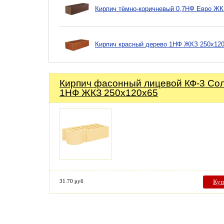
Кирпич тёмно-коричневый 0,7НФ Евро ЖК
Кирпич красный дерево 1НФ ЖКЗ 250х12
Кирпич фасонный лицевой КФ-3 Со
1НФ ЖКЗ 250х120х65
31.70 руб
Куп