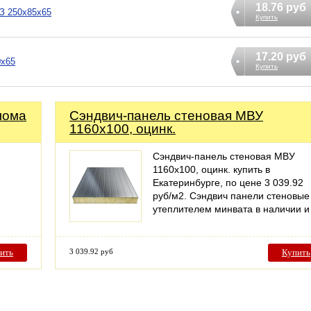
18.76 руб
З 250х85х65
Купить
17.20 руб
0х65
Купить
лома
Сэндвич-панель стеновая МВУ
1160x100, оцинк.
Сэндвич-панель стеновая МВУ
1160x100, оцинк. купить в
Екатеринбурге, по цене 3 039.92
руб/м2. Сэндвич панели стеновые
утеплителем минвата в наличии 
ить
3 039.92 руб
Купить