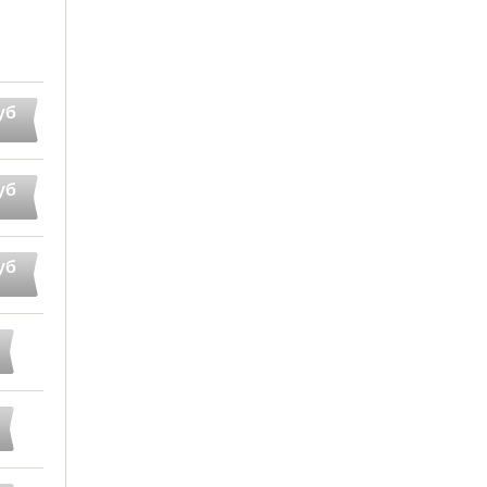
уб
уб
уб