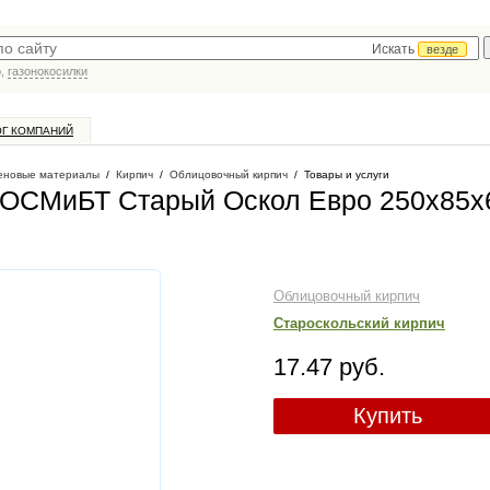
Искать
везде
р,
газонокосилки
ОГ КОМПАНИЙ
еновые материалы
/
Кирпич
/
Облицовочный кирпич
/
Товары и услуги
 ОСМиБТ Старый Оскол Евро 250х85х
Облицовочный кирпич
Староскольский кирпич
17.47 руб.
Купить