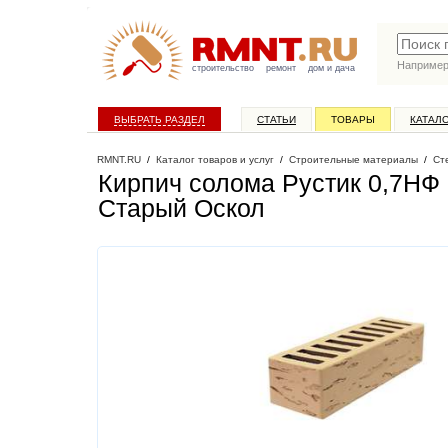
Наприме
строительство
ремонт
дом и дача
ВЫБРАТЬ РАЗДЕЛ
СТАТЬИ
ТОВАРЫ
КАТАЛ
RMNT.RU
/
Каталог товаров и услуг
/
Строительные материалы
/
Ст
Кирпич солома Рустик 0,7НФ
Старый Оскол