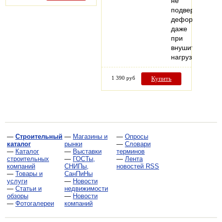
не
подвержен
деформации
даже
при
внушительных
нагрузках.
1 390 руб
Купить
—
Строительный
—
Магазины и
—
Опросы
каталог
рынки
—
Словари
—
Каталог
—
Выставки
терминов
строительных
—
ГОСТы,
—
Лента
компаний
СНИПы,
новостей RSS
—
Товары и
СанПиНы
услуги
—
Новости
—
Статьи и
недвижимости
обзоры
—
Новости
—
Фотогалереи
компаний