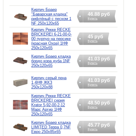
Кирпич Браер
46.88 руб
"Баварская кладка"
рифлёный с песком 1
Купить
NF 250х120х65
Кирпич Рекке RECKE
BRICKEREI 6-21-00-0-
45 руб
00 пурпур на персике
Купить
(красная Охра) 1НФ
250х120х65
Кирпич Браер кладка
41.03 руб
бордо кора дуба 1NF
Купить
250х120х65
Кирпич серый пена
41.03 руб
1,4НФ ЖКЗ
Купить
250х120х88
Кирпич Рекке RECKE
BRICKEREI серия
48.50 руб
Krator 5-92-00-2-12
Купить
Марс Аргир 1НФ
250х120х65
Кирпич Браер кладка
45.77 руб
LIMITED Терра 0,7NF
Купить
Евро 250х85х65