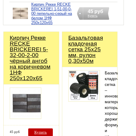
Кирпич Рекке RECKE
BRICKEREI 1-51-00-0-
45 руб
00 пепельно-серый на
Купить
белом 1НФ
250х120х65
Кирпич Рекке
Базальтовая
RECKE
кладочная
BRICKEREI 5-
сетка 25х25
32-00-2-00
мм, рулон
чёрный ангоб
0,30х50м
на коричневом
1НФ
Базальтовая
250х120х65
кладочная
сетка
–
инновационны
материал,
который
хорошо
держит
форму
и
45 руб
Купить