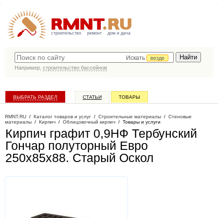
строительство
ремонт
дом и дача
Искать
везде
Например,
строительство бассейнов
ВЫБРАТЬ РАЗДЕЛ
СТАТЬИ
ТОВАРЫ
КАТАЛОГ КОМПАНИЙ
RMNT.RU
/
Каталог товаров и услуг
/
Строительные материалы
/
Стеновые
материалы
/
Кирпич
/
Облицовочный кирпич
/
Товары и услуги
Кирпич графит 0,9НФ Тербунский
Гончар полуторный Евро
250х85х88
. Старый Оскол