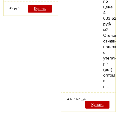
по
цене
45 руб
Купить
4
633.62
руб/
м2.
Стеновые
сэндвич-
панели
с
утеплителем
pir
(pur)
оптом
и
в…
4 633.62 руб
Купить