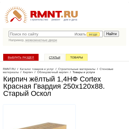
строительство
ремонт
дом и дача
Искать
везде
Например,
межкомнатные двери
ВЫБРАТЬ РАЗДЕЛ
СТАТЬИ
ТОВАРЫ
КАТАЛОГ КОМПАНИЙ
RMNT.RU
/
Каталог товаров и услуг
/
Строительные материалы
/
Стеновые
материалы
/
Кирпич
/
Облицовочный кирпич
/
Товары и услуги
Кирпич жёлтый 1,4НФ Cortex
Красная Гвардия 250х120х88
.
Старый Оскол