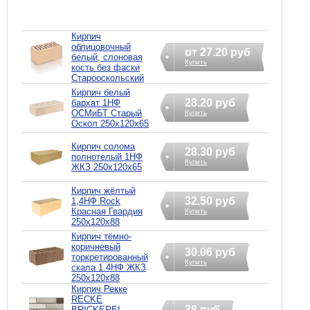
Кирпич
облицовочный
от 27.20 руб
белый, слоновая
Купить
кость без фаски
Старооскольский
Кирпич белый
28.20 руб
бархат 1НФ
ОСМиБТ Старый
Купить
Оскол 250х120х65
Кирпич солома
28.30 руб
полнотелый 1НФ
Купить
ЖКЗ 250х120х65
Кирпич жёлтый
32.50 руб
1,4НФ Rock
Красная Гвардия
Купить
250х120х88
Кирпич тёмно-
коричневый
30.06 руб
торкретированный
Купить
скала 1.4НФ ЖКЗ
250х120х88
Кирпич Рекке
RECKE
38 руб
BRICKEREI