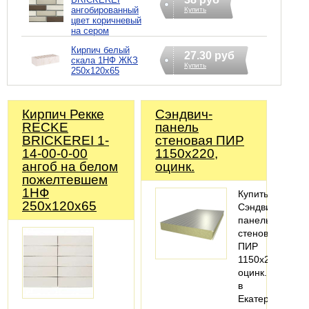
ангобированный
Купить
цвет коричневый
на сером
Кирпич белый
27.30 руб
скала 1НФ ЖКЗ
Купить
250х120х65
Кирпич Рекке
Сэндвич-
RECKE
панель
BRICKEREI 1-
стеновая ПИР
14-00-0-00
1150x220,
ангоб на белом
оцинк.
пожелтевшем
1НФ
Купить
250х120х65
Сэндвич-
панель
стеновая
ПИР
1150x220,
оцинк.
в
Екатеринбурге