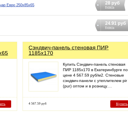
28 руб
чар Евро 250х85х65
Купить
24.91 руб
Купить
Сэндвич-панель стеновая ПИР
х65
1185x170
Купить Сэндвич-панель стеновая
ПИР 1185x170 в Екатеринбурге по
цене 4 567.59 руб/м2. Стеновые
сэндвич-панели с утеплителем pir
(pur) оптом и в розницу.…
ить
4 567.59 руб
Купить