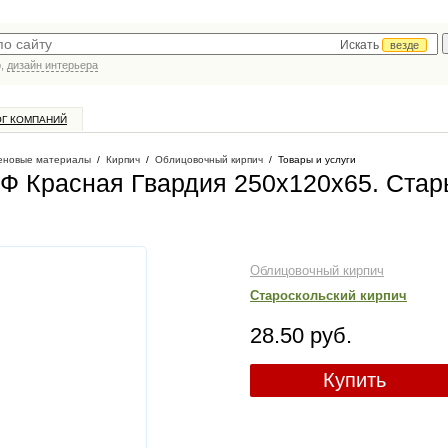
Искать
везде
р,
дизайн интерьера
ОГ КОМПАНИЙ
еновые материалы
/
Кирпич
/
Облицовочный кирпич
/
Товары и услуги
НФ Красная Гвардия 250х120х65
. Ста
Облицовочный кирпич
Староскольский кирпич
28.50 руб.
Купить