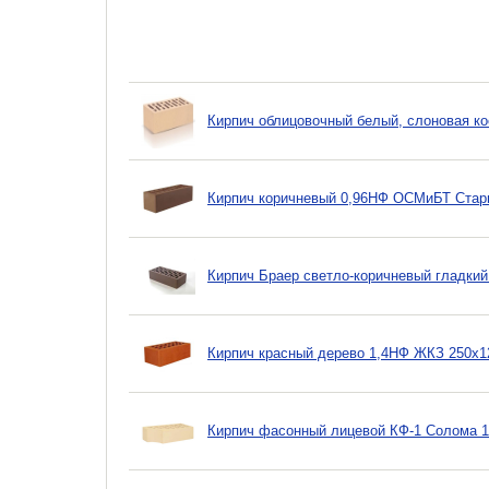
Кирпич облицовочный белый, слоновая ко
Кирпич коричневый 0,96НФ ОСМиБТ Стар
Кирпич Браер светло-коричневый гладкий
Кирпич красный дерево 1,4НФ ЖКЗ 250х1
Кирпич фасонный лицевой КФ-1 Солома 