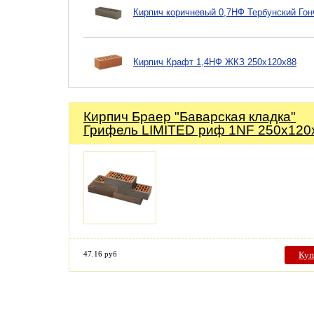
Кирпич коричневый 0,7НФ Тербунский Гон
Кирпич Крафт 1,4НФ ЖКЗ 250х120х88
Кирпич Браер "Баварская кладка"
Грифель LIMITED риф 1NF 250х120
47.16 руб
Куп