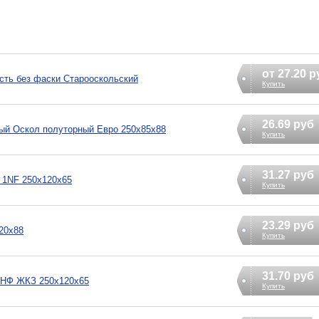
от 27.20 р
сть без фаски Старооскольский
Купить
26.69 руб
ый Оскол полуторный Евро 250х85х88
Купить
31.27 руб
 1NF 250х120х65
Купить
23.29 руб
20х88
Купить
31.70 руб
1НФ ЖКЗ 250х120х65
Купить