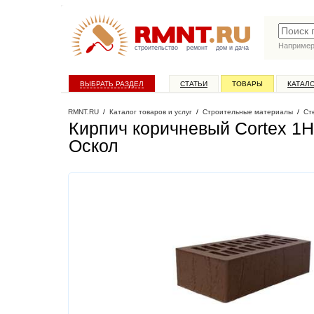
Наприме
строительство
ремонт
дом и дача
ВЫБРАТЬ РАЗДЕЛ
СТАТЬИ
ТОВАРЫ
КАТАЛ
RMNT.RU
/
Каталог товаров и услуг
/
Строительные материалы
/
Ст
Кирпич коричневый Cortex 1
Оскол