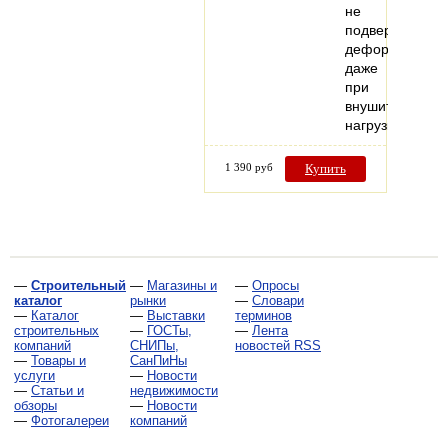
не
подвержен
деформации
даже
при
внушительных
нагрузках.
1 390 руб
Купить
—
Строительный
—
Магазины и
—
Опросы
каталог
рынки
—
Словари
—
Каталог
—
Выставки
терминов
строительных
—
ГОСТы,
—
Лента
компаний
СНИПы,
новостей RSS
—
Товары и
СанПиНы
услуги
—
Новости
—
Статьи и
недвижимости
обзоры
—
Новости
—
Фотогалереи
компаний