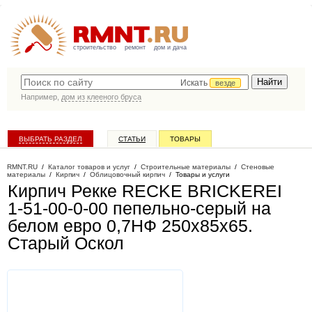
строительство
ремонт
дом и дача
Искать
везде
Например,
дом из клееного бруса
ВЫБРАТЬ РАЗДЕЛ
СТАТЬИ
ТОВАРЫ
КАТАЛОГ КОМПАНИЙ
RMNT.RU
/
Каталог товаров и услуг
/
Строительные материалы
/
Стеновые
материалы
/
Кирпич
/
Облицовочный кирпич
/
Товары и услуги
Кирпич Рекке RECKE BRICKEREI
1-51-00-0-00 пепельно-серый на
белом евро 0,7НФ 250х85х65
.
Старый Оскол