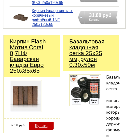
ЖКЗ 250х120х65
Кирпич Браер светло-
31.88 руб
коричневый
рифлёный 1NF
Купить
250х120х65
Кирпич Flash
Базальтовая
Мотив Coral
кладочная
0,7НФ
сетка 25х25
Баварская
мм, рулон
кладка Евро
0,30х50м
250х85х65
Базальтовая
кладочная
сетка
–
инновационны
материал,
который
хорошо
держит
37.50 руб
Купить
форму
и