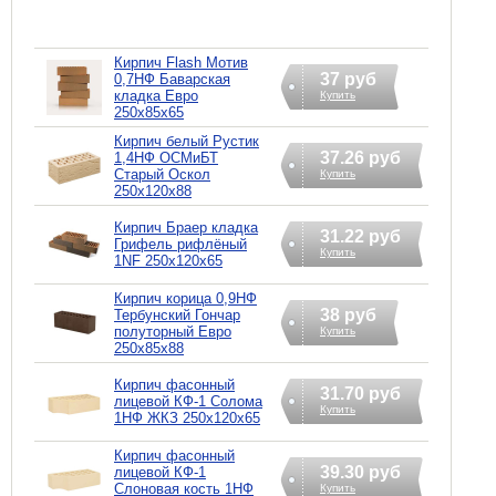
Кирпич Flash Мотив
37 руб
0,7НФ Баварская
кладка Евро
Купить
250х85х65
Кирпич белый Рустик
37.26 руб
1,4НФ ОСМиБТ
Старый Оскол
Купить
250х120х88
Кирпич Браер кладка
31.22 руб
Грифель рифлёный
Купить
1NF 250х120х65
Кирпич корица 0,9НФ
38 руб
Тербунский Гончар
полуторный Евро
Купить
250х85х88
Кирпич фасонный
31.70 руб
лицевой КФ-1 Солома
Купить
1НФ ЖКЗ 250х120х65
Кирпич фасонный
39.30 руб
лицевой КФ-1
Слоновая кость 1НФ
Купить