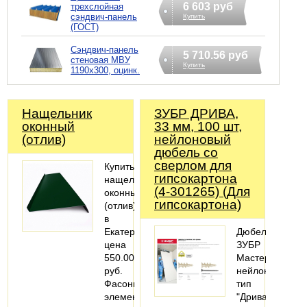
6 603 руб
трехслойная
сэндвич-панель
Купить
(ГОСТ)
Сэндвич-панель
5 710.56 руб
стеновая МВУ
Купить
1190x300, оцинк.
Нащельник
ЗУБР ДРИВА,
оконный
33 мм, 100 шт,
(отлив)
нейлоновый
дюбель со
сверлом для
Купить
гипсокартона
нащельник
(4-301265) (Для
оконный
гипсокартона)
(отлив)
в
Екатеринбурге,
Дюбель
цена
ЗУБР
550.00
Мастер
руб.
нейлоновый,
Фасонные
тип
элементы
"Дрива"