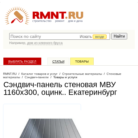
строительство
ремонт
дом и дача
Искать
везде
Например,
дом из клееного бруса
ВЫБРАТЬ РАЗДЕЛ
СТАТЬИ
ТОВАРЫ
КАТАЛОГ КОМПАНИЙ
RMNT.RU
/
Каталог товаров и услуг
/
Строительные материалы
/
Стеновые
материалы
/
Сэндвич-панели
/
Товары и услуги
Сэндвич-панель стеновая МВУ
1160x300, оцинк.
. Екатеринбург