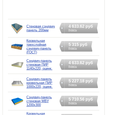
4 633.62 руб
Стеновая сэндвич
панель 200мм
Купить
Кровельная
5 315 руб
трехслойная
сэндвич-панель
Купить
(ГОСТ)
Сэндвич-панель
4 633.62 руб
стеновая ПИР
Купить
1140x220, оцинк.
Сэндвич-панель
5 227.18 руб
кровельная ПИР
Купить
1000x220, оцинк.
Сэндвич-панель
5 710.56 руб
стеновая МВУ
Купить
1200x300
Кровельная