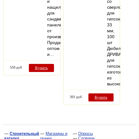
и
со
нащельники
сверлом,
для
для
сэндвич-
гипсокартона,
панелей
33
от
мм,
производителя.
100
Продажа
шт
оптом
Дюбели
и…
ДРИВА
для
гипсокартона
550 руб
Купить
изготовлены
из
высококачеств
301 руб
Купить
—
Строительный
—
Магазины и
—
Опросы
каталог
рынки
—
Словари