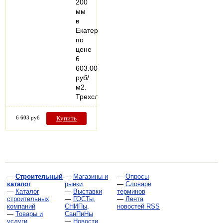
200
мм
в
Екатеринбурге,
по
цене
6
603.00
руб/
м2.
Трехслойные…
6 603 руб
Купить
—
Строительный
—
Магазины и
—
Опросы
каталог
рынки
—
Словари
—
Каталог
—
Выставки
терминов
строительных
—
ГОСТы,
—
Лента
компаний
СНИПы,
новостей RSS
—
Товары и
СанПиНы
услуги
—
Новости