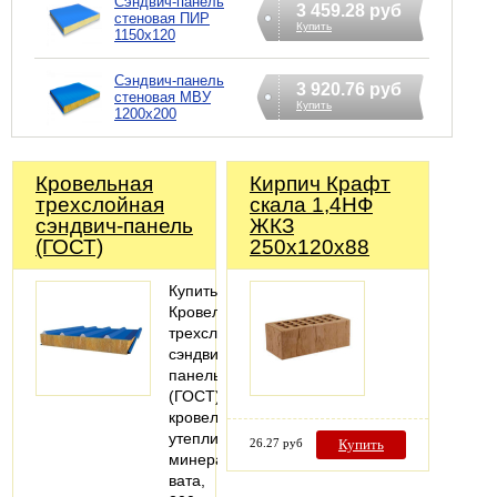
Сэндвич-панель
3 459.28 руб
стеновая ПИР
Купить
1150x120
Сэндвич-панель
3 920.76 руб
стеновая МВУ
Купить
1200x200
Кровельная
Кирпич Крафт
трехслойная
скала 1,4НФ
сэндвич-панель
ЖКЗ
(ГОСТ)
250х120х88
Купить
Кровельная
трехслойная
сэндвич-
панель
(ГОСТ)
кровельная,
утеплитель
26.27 руб
Купить
минеральная
вата,