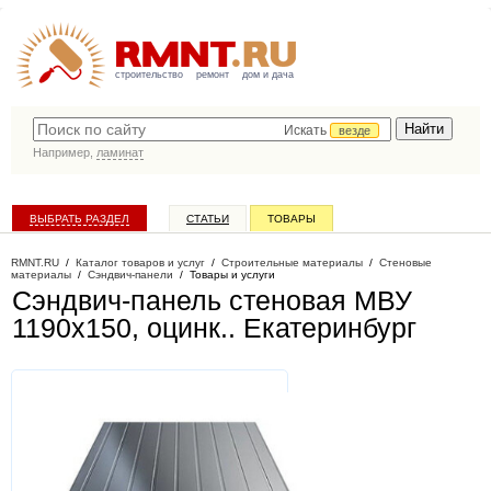
строительство
ремонт
дом и дача
Искать
везде
Например,
ламинат
ВЫБРАТЬ РАЗДЕЛ
СТАТЬИ
ТОВАРЫ
КАТАЛОГ КОМПАНИЙ
RMNT.RU
/
Каталог товаров и услуг
/
Строительные материалы
/
Стеновые
материалы
/
Сэндвич-панели
/
Товары и услуги
Сэндвич-панель стеновая МВУ
1190x150, оцинк.
. Екатеринбург