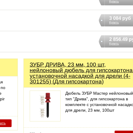
Купить
3 084 руб
Купить
2 856.49 р
Купить
ЗУБР ДРИВА, 23 мм, 100 шт,
нейлоновый дюбель для гипсокартона
установочной насадкой для дрели (4-
301255) (Для гипсокартона)
ая
 по
е
Дюбель ЗУБР Мастер нейлоновый
pir
тип "Дрива", для гипсокартона в
комплекте с установочной насадк
для дрели, 23 мм, 100шт
ить