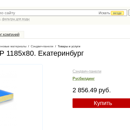
Искать
везде
р,
фильтры для воды
ОГ КОМПАНИЙ
еновые материалы
/
Сэндвич-панели
/
Товары и услуги
Р 1185x80
. Екатеринбург
Сэндвич-панели
Русбилдинг
2 856.49 руб.
Купить