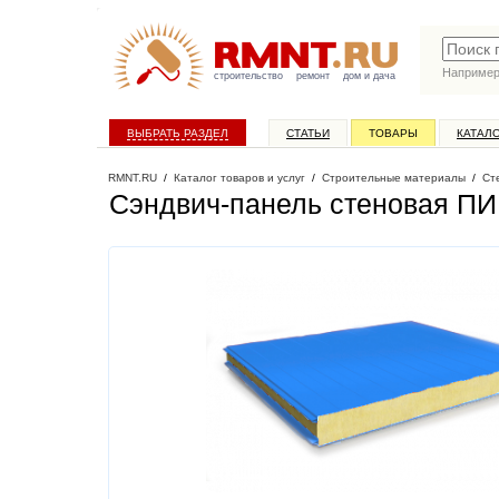
Наприме
строительство
ремонт
дом и дача
ВЫБРАТЬ РАЗДЕЛ
СТАТЬИ
ТОВАРЫ
КАТАЛ
RMNT.RU
/
Каталог товаров и услуг
/
Строительные материалы
/
Ст
Сэндвич-панель стеновая ПИ