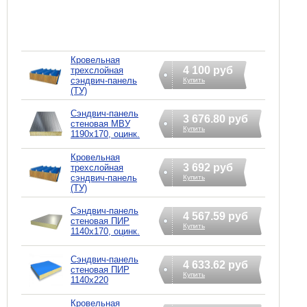
Кровельная
4 100 руб
трехслойная
сэндвич-панель
Купить
(ТУ)
Сэндвич-панель
3 676.80 руб
стеновая МВУ
Купить
1190x170, оцинк.
Кровельная
3 692 руб
трехслойная
сэндвич-панель
Купить
(ТУ)
Сэндвич-панель
4 567.59 руб
стеновая ПИР
Купить
1140x170, оцинк.
Сэндвич-панель
4 633.62 руб
стеновая ПИР
Купить
1140x220
Кровельная