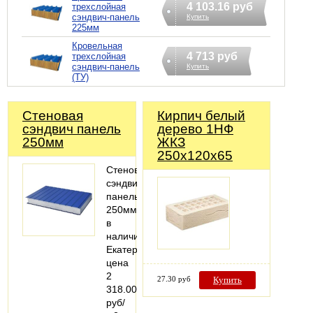
4 103.16 руб
трехслойная
сэндвич-панель
Купить
225мм
Кровельная
4 713 руб
трехслойная
сэндвич-панель
Купить
(ТУ)
Стеновая
Кирпич белый
сэндвич панель
дерево 1НФ
250мм
ЖКЗ
250х120х65
Стеновая
сэндвич
панель
250мм
в
наличии
Екатеринбург,
цена
2
27.30 руб
Купить
318.00
руб/