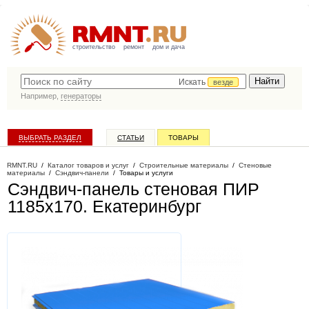
строительство
ремонт
дом и дача
Искать
везде
Например,
генераторы
ВЫБРАТЬ РАЗДЕЛ
СТАТЬИ
ТОВАРЫ
КАТАЛОГ КОМПАНИЙ
RMNT.RU
/
Каталог товаров и услуг
/
Строительные материалы
/
Стеновые
материалы
/
Сэндвич-панели
/
Товары и услуги
Сэндвич-панель стеновая ПИР
1185x170
. Екатеринбург