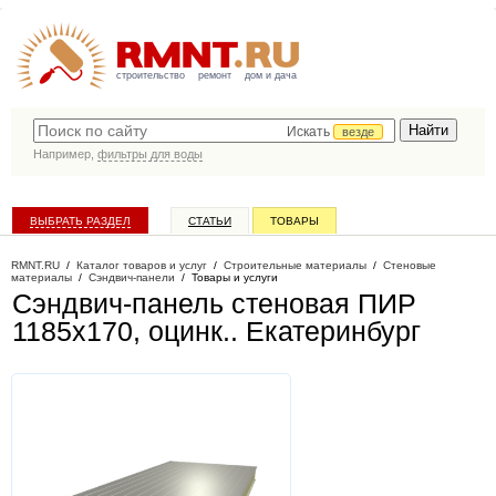
строительство
ремонт
дом и дача
Искать
везде
Например,
фильтры для воды
ВЫБРАТЬ РАЗДЕЛ
СТАТЬИ
ТОВАРЫ
КАТАЛОГ КОМПАНИЙ
RMNT.RU
/
Каталог товаров и услуг
/
Строительные материалы
/
Стеновые
материалы
/
Сэндвич-панели
/
Товары и услуги
Сэндвич-панель стеновая ПИР
1185x170, оцинк.
. Екатеринбург