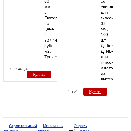
60
со
мм
сверлом,
в
для
Екатеринбурге,
гипсокартона,
по
33
цене
мм,
2
100
737.44
шт
руб/
Дюбели
м2.
ДРИВА
Трехслойные…
для
гипсокартона
изготовлены
2 737.44 руб
из
Купить
высококачеств
301 руб
Купить
—
Строительный
—
Магазины и
—
Опросы
каталог
рынки
—
Словари