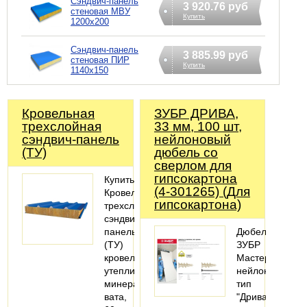
Сэндвич-панель
3 920.76 руб
стеновая МВУ
Купить
1200x200
Сэндвич-панель
3 885.99 руб
стеновая ПИР
Купить
1140x150
Кровельная
ЗУБР ДРИВА,
трехслойная
33 мм, 100 шт,
сэндвич-панель
нейлоновый
(ТУ)
дюбель со
сверлом для
гипсокартона
Купить
(4-301265) (Для
Кровельная
гипсокартона)
трехслойная
сэндвич-
панель
Дюбель
(ТУ)
ЗУБР
кровельная,
Мастер
утеплитель
нейлоновый,
минеральная
тип
вата,
"Дрива"