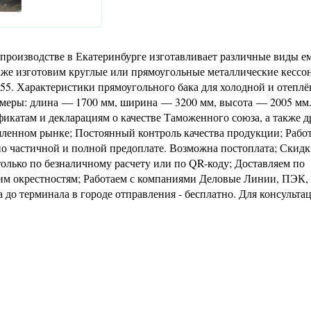
роизводстве в Екатеринбурге изготавливает различные виды ем
акже изготовим круглые или прямоугольные металлические кессо
8-55. Характеристики прямоугольного бака для холодной и отепл
азмеры: длина — 1700 мм, ширина — 3200 мм, высота — 2005 мм.
фикатам и декларациям о качестве Таможенного союза, а также 
ленном рынке; Постоянный контроль качества продукции; Работ
о частичной и полной предоплате. Возможна постоплата; Скидк
олько по безналичному расчету или по QR-коду; Доставляем по
им окрестностям; Работаем с компаниями Деловые Линии, ПЭК,
 до терминала в городе отправления - бесплатно. Для консульта