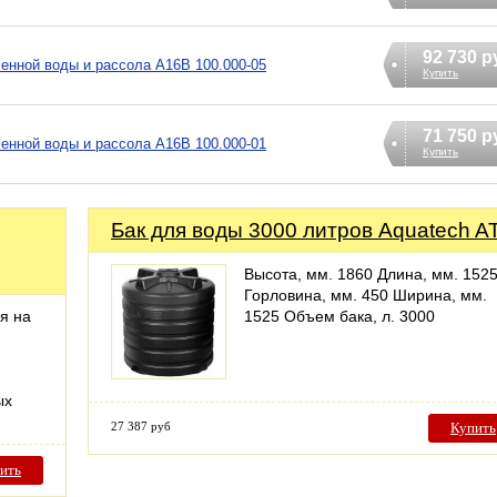
92 730 р
енной воды и рассола А16В 100.000-05
Купить
71 750 р
енной воды и рассола А16В 100.000-01
Купить
Бак для воды 3000 литров Aquatech A
Высота, мм. 1860 Длина, мм. 152
Горловина, мм. 450 Ширина, мм.
я на
1525 Объем бака, л. 3000
ых
27 387 руб
Купить
ить