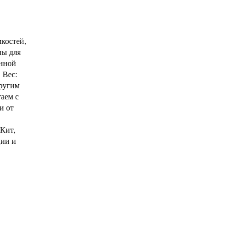
костей,
ны для
ённой
 Вес:
другим
аем с
и от
 Кит,
ции и