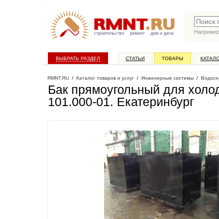
Наприме
строительство
ремонт
дом и дача
ВЫБРАТЬ РАЗДЕЛ
СТАТЬИ
ТОВАРЫ
КАТАЛ
RMNT.RU
/
Каталог товаров и услуг
/
Инженерные системы
/
Водосн
Бак прямоугольный для холо
101.000-01
. Екатеринбург