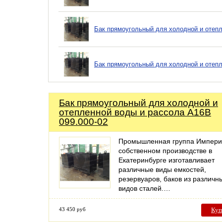
Бак прямоугольный для холодной и отепл
Бак прямоугольный для холодной и отепл
Бак прямоугольный для холодной и
отепленной воды и рассола А16В
099.000-02
Промышленная группа Импери
собственном производстве в
Екатеринбурге изготавливает
различные виды емкостей,
резервуаров, баков из различн
видов сталей.…
43 450 руб
Куп