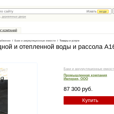
Искать
везде
р,
деревянные двери
ОГ КОМПАНИЙ
абжение
/
Баки и аккумуляционные емкости
/
Товары и услуги
дной и отепленной воды и рассола А1
Баки и аккумуляционные емкос
Промышленная компания
Империя, ООО
87 300 руб.
Купить