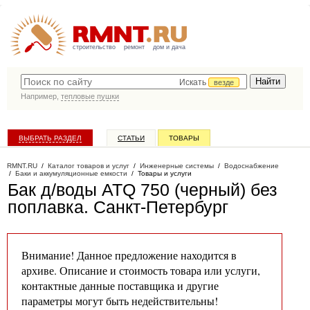
строительство
ремонт
дом и дача
Искать
везде
Например,
тепловые пушки
ВЫБРАТЬ РАЗДЕЛ
СТАТЬИ
ТОВАРЫ
КАТАЛОГ КОМПАНИЙ
RMNT.RU
/
Каталог товаров и услуг
/
Инженерные системы
/
Водоснабжение
/
Баки и аккумуляционные емкости
/
Товары и услуги
Бак д/воды ATQ 750 (черный) без
поплавка
. Санкт-Петербург
Внимание! Данное предложение находится в
архиве. Описание и стоимость товара или услуги,
контактные данные поставщика и другие
параметры могут быть недействительны!