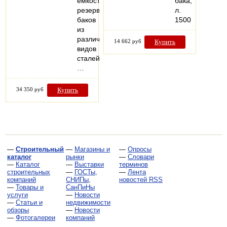
емкостей,
бака,
резервуаров,
л.
баков
1500
из
различных
14 662 руб
Купить
видов
сталей.
…
34 350 руб
Купить
—
Строительный
—
Магазины и
—
Опросы
каталог
рынки
—
Словари
—
Каталог
—
Выставки
терминов
строительных
—
ГОСТы,
—
Лента
компаний
СНИПы,
новостей RSS
—
Товары и
СанПиНы
услуги
—
Новости
—
Статьи и
недвижимости
обзоры
—
Новости
—
Фотогалереи
компаний