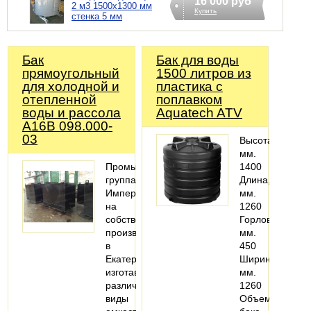
16 000 руб
2 м3 1500х1300 мм
Купить
стенка 5 мм
Бак
Бак для воды
прямоугольный
1500 литров из
для холодной и
пластика с
отепленной
поплавком
воды и рассола
Aquatech ATV
А16В 098.000-
03
Высота,
мм.
Промышленная
1400
группа
Длина,
Империя
мм.
на
1260
собственном
Горловина,
производстве
мм.
в
450
Екатеринбурге
Ширина,
изготавливает
мм.
различные
1260
виды
Объем