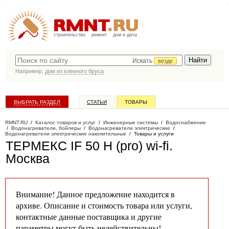
строительство
ремонт
дом и дача
Искать
везде
Например,
дом из клееного бруса
ВЫБРАТЬ РАЗДЕЛ
СТАТЬИ
ТОВАРЫ
КАТАЛОГ КОМПАНИЙ
RMNT.RU
/
Каталог товаров и услуг
/
Инженерные системы
/
Водоснабжение
/
Водонагреватели, бойлеры
/
Водонагреватели электрические
/
Водонагреватели электрические накопительные
/
Товары и услуги
ТЕРМЕКС IF 50 H (pro) wi-fi
.
Москва
Внимание! Данное предложение находится в
архиве. Описание и стоимость товара или услуги,
контактные данные поставщика и другие
параметры могут быть недействительны!