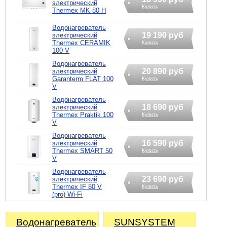
электрический
Купить
Thermex MK 80 H
Водонагреватель
19 190 руб
электрический
Thermex CERAMIK
Купить
100 V
Водонагреватель
20 890 руб
электрический
Garanterm FLAT 100
Купить
V
Водонагреватель
18 690 руб
электрический
Thermex Praktik 100
Купить
V
Водонагреватель
16 590 руб
электрический
Thermex SMART 50
Купить
V
Водонагреватель
23 690 руб
электрический
Thermex IF 80 V
Купить
(pro) Wi-Fi
Водонагреватель
SUNSYSTEM