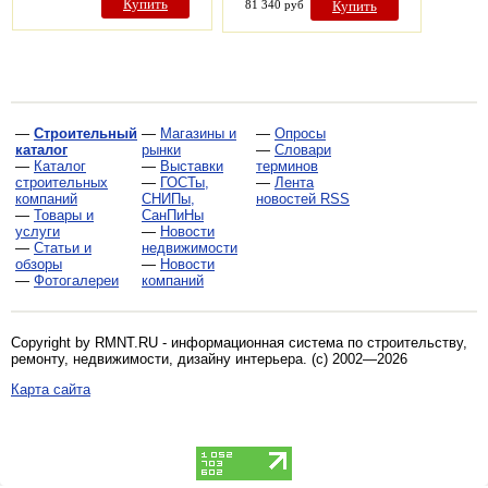
Купить
81 340 руб
Купить
—
Строительный
—
Магазины и
—
Опросы
каталог
рынки
—
Словари
—
Каталог
—
Выставки
терминов
строительных
—
ГОСТы,
—
Лента
компаний
СНИПы,
новостей RSS
—
Товары и
СанПиНы
услуги
—
Новости
—
Статьи и
недвижимости
обзоры
—
Новости
—
Фотогалереи
компаний
Copyright by RMNT.RU - информационная система по
строительству,
ремонту, недвижимости, дизайну интерьера
. (c) 2002—2026
Карта сайта