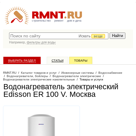
строительство
ремонт
дом и дача
Искать
везде
Например,
фильтры для воды
ВЫБРАТЬ РАЗДЕЛ
СТАТЬИ
ТОВАРЫ
КАТАЛОГ КОМПАНИЙ
RMNT.RU
/
Каталог товаров и услуг
/
Инженерные системы
/
Водоснабжение
/
Водонагреватели, бойлеры
/
Водонагреватели электрические
/
Водонагреватели электрические накопительные
/
Товары и услуги
Водонагреватель электрический
Edisson ER 100 V
. Москва