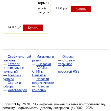
термометр,
анод,
9 690 руб
Купить
рециркуляция,
…
90 160 руб
Купить
—
Строительный
—
Магазины и
—
Опросы
каталог
рынки
—
Словари
—
Каталог
—
Выставки
терминов
строительных
—
ГОСТы,
—
Лента
компаний
СНИПы,
новостей RSS
—
Товары и
СанПиНы
услуги
—
Новости
—
Статьи и
недвижимости
обзоры
—
Новости
—
Фотогалереи
компаний
Copyright by RMNT.RU - информационная система по
строительству,
ремонту, недвижимости, дизайну интерьера
. (c) 2002—2026