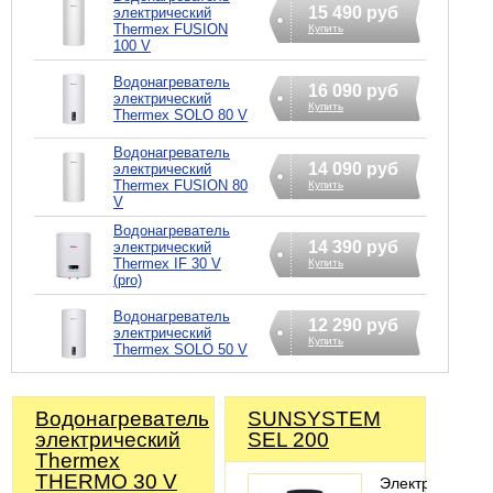
15 490 руб
электрический
Thermex FUSION
Купить
100 V
Водонагреватель
16 090 руб
электрический
Купить
Thermex SOLO 80 V
Водонагреватель
14 090 руб
электрический
Thermex FUSION 80
Купить
V
Водонагреватель
14 390 руб
электрический
Thermex IF 30 V
Купить
(pro)
Водонагреватель
12 290 руб
электрический
Купить
Thermex SOLO 50 V
Водонагреватель
SUNSYSTEM
электрический
SEL 200
Thermex
THERMO 30 V
Электрический