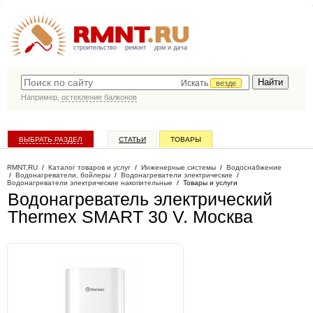
строительство
ремонт
дом и дача
Искать
везде
Например,
остекление балконов
ВЫБРАТЬ РАЗДЕЛ
СТАТЬИ
ТОВАРЫ
КАТАЛОГ КОМПАНИЙ
RMNT.RU
/
Каталог товаров и услуг
/
Инженерные системы
/
Водоснабжение
/
Водонагреватели, бойлеры
/
Водонагреватели электрические
/
Водонагреватели электрические накопительные
/
Товары и услуги
Водонагреватель электрический
Thermex SMART 30 V
. Москва