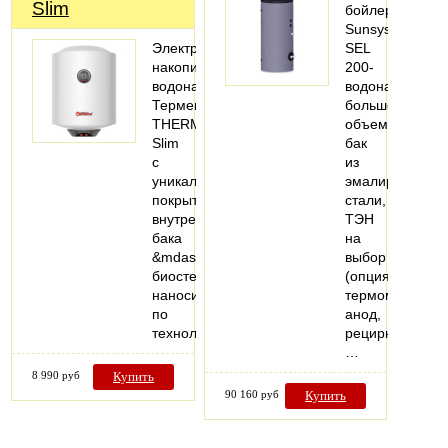
Slim
бойлер
Sunsystem
Электрические
SEL
накопительные
200-
водонагреватели
водонагревате
Термекс
большого
THERMO
объема,
Slim
бак
c
из
уникальным
эмалированно
покрытием
стали,
внутреннего
ТЭН
бака
на
&mdash;
выбор
биостеклофарфор,
(опция),
наносимое
термометр,
по
анод,
технологии…
рециркуляция,
…
8 990 руб
Купить
90 160 руб
Купить