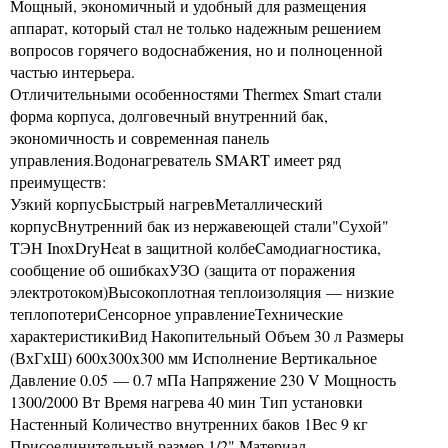
Мощный, экономичный и удобный для размещения
аппарат, который стал не только надежным решением
вопросов горячего водоснабжения, но и полноценной
частью интерьера.
Отличительными особенностями Thermex Smart стали
форма корпуса, долговечный внутренний бак,
экономичность и современная панель
управления.Водонагреватель SMART имеет ряд
преимуществ:
Узкий корпусБыстрый нагревМеталлический
корпусВнутренний бак из нержавеющей стали"Сухой"
TЭН InoxDryHeat в защитной колбеCамодиагностика,
сообщение об ошибкахУЗО (защита от поражения
электротоком)Высокоплотная теплоизоляция — низкие
теплопотериСенсорное управлениеТехнические
характеристикиВид Накопительный Объем 30 л Размеры
(ВхГхШ) 600x300x300 мм Исполнение Вертикальное
Давление 0.05 — 0.7 мПа Напряжение 230 V Мощность
1300/2000 Вт Время нагрева 40 мин Тип установки
Настенный Количество внутренних баков 1Вес 9 кг
Присоединительный размер 1/2" Материал