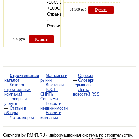
-10С…
+100С
61 500 руб
Купить
Страна
-
Россия
1 690 руб
Купить
—
Строительный
—
Магазины и
—
Опросы
каталог
рынки
—
Словари
—
Каталог
—
Выставки
терминов
строительных
—
ГОСТы,
—
Лента
компаний
СНИПы,
новостей RSS
—
Товары и
СанПиНы
услуги
—
Новости
—
Статьи и
недвижимости
обзоры
—
Новости
—
Фотогалереи
компаний
Copyright by RMNT.RU - информационная система по
строительству,