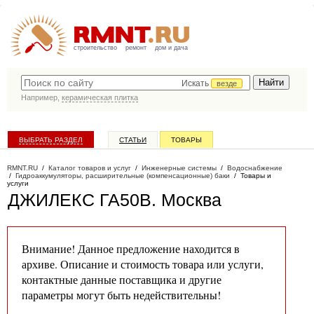
строительство
ремонт
дом и дача
Искать
везде
Например,
керамическая плитка
ВЫБРАТЬ РАЗДЕЛ
СТАТЬИ
ТОВАРЫ
КАТАЛОГ КОМПАНИЙ
RMNT.RU
/
Каталог товаров и услуг
/
Инженерные системы
/
Водоснабжение
/
Гидроаккумуляторы, расширительные (компенсационные) баки
/
Товары и
услуги
ДЖИЛЕКС ГА50В
. Москва
Внимание! Данное предложение находится в
архиве. Описание и стоимость товара или услуги,
контактные данные поставщика и другие
параметры могут быть недействительны!