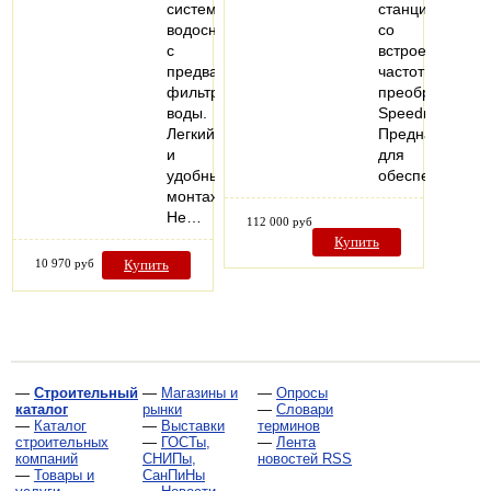
системах
станции
водоснабжения
со
с
встроенными
предварительной
частотными
фильтрацией
преобразовате
воды.
Speedrive.
Легкий
Предназначаю
и
для
удобный
обеспечения…
монтаж.
Не…
112 000 руб
Купить
10 970 руб
Купить
—
Строительный
—
Магазины и
—
Опросы
каталог
рынки
—
Словари
—
Каталог
—
Выставки
терминов
строительных
—
ГОСТы,
—
Лента
компаний
СНИПы,
новостей RSS
—
Товары и
СанПиНы