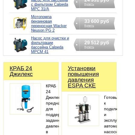
с фильтром Calpeda
Купить
MPC 31/A
Мотопомпа
33 600 руб
бензиновая
переносная Wacker
Купить
Neuson PG 2
Насос для очистки и
29 512 руб
фильтрации
бассейна Calpeda
Купить
MPCM 41
КРАБ 24
Установки
Джилекс
повышения
давления
ESPA СКЕ
КРАБ
24
Джилекс
Готовые
предназначен
к
для
подключению
поддержания
и
заданного
эксплуатации
давления
автоматизиров
в
насосные