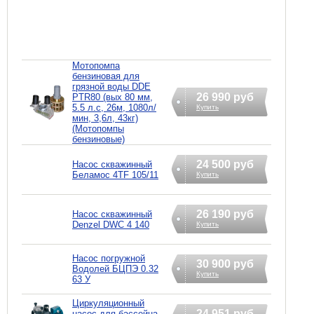
Мотопомпа
бензиновая для
грязной воды DDE
26 990 руб
PTR80 (вых 80 мм,
5.5 л.c, 26м, 1080л/
Купить
мин, 3,6л, 43кг)
(Мотопомпы
бензиновые)
24 500 руб
Насос скважинный
Беламос 4TF 105/11
Купить
26 190 руб
Насос скважинный
Denzel DWC 4 140
Купить
Насос погружной
30 900 руб
Водолей БЦПЭ 0.32
Купить
63 У
Циркуляционный
24 951 руб
насос для бассейна