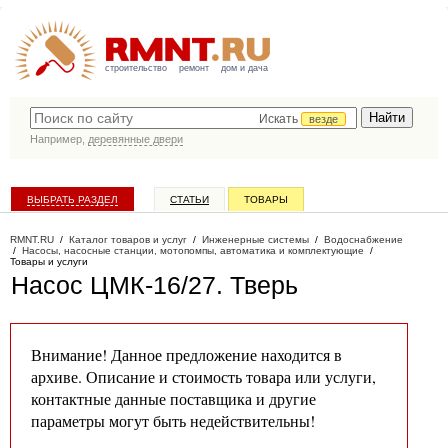
строительство
ремонт
дом и дача
Искать
везде
Например,
деревянные двери
ВЫБРАТЬ РАЗДЕЛ
СТАТЬИ
ТОВАРЫ
КАТАЛОГ КОМПАНИЙ
RMNT.RU
/
Каталог товаров и услуг
/
Инженерные системы
/
Водоснабжение
/
Насосы, насосные станции, мотопомпы, автоматика и комплектующие
/
Товары и услуги
Насос ЦМК-16/27
. Тверь
Внимание! Данное предложение находится в
архиве. Описание и стоимость товара или услуги,
контактные данные поставщика и другие
параметры могут быть недействительны!