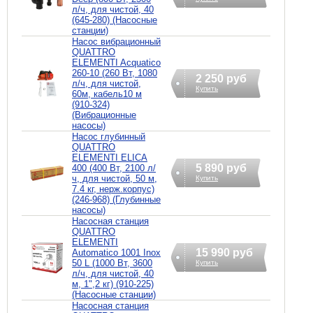
л/ч, для чистой, 40
(645-280) (Насосные
станции)
Насос вибрационный
QUATTRO
ELEMENTI Acquatico
260-10 (260 Вт, 1080
2 250 руб
л/ч, для чистой,
Купить
60м, кабель10 м
(910-324)
(Вибрационные
насосы)
Насос глубинный
QUATTRO
ELEMENTI ELICA
5 890 руб
400 (400 Вт, 2100 л/
ч, для чистой, 50 м,
Купить
7.4 кг, нерж.корпус)
(246-968) (Глубинные
насосы)
Насосная станция
QUATTRO
ELEMENTI
15 990 руб
Automatico 1001 Inox
50 L (1000 Вт, 3600
Купить
л/ч, для чистой, 40
м, 1",2 кг) (910-225)
(Насосные станции)
Насосная станция