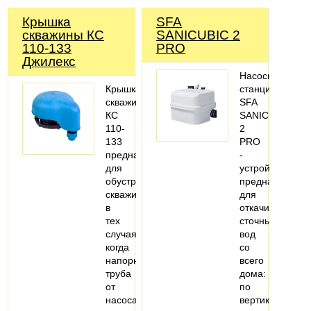
Крышка
SFA
скважины КС
SANICUBIC 2
110-133
PRO
Джилекс
Насосная
Крышка
станция
скважины
SFA
КС
SANICUBIC
110-
2
133
PRO
предназначена
-
для
устройство,
обустройства
предназначенн
скважин
для
в
откачивания
тех
сточных
случаях,
вод
когда
со
напорная
всего
труба
дома:
от
по
насоса
вертикали