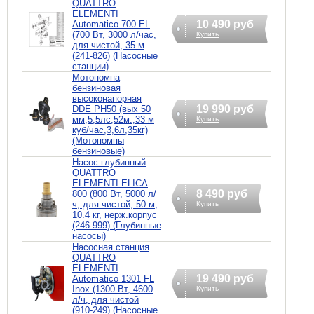
QUATTRO
ELEMENTI
10 490 руб
Automatico 700 EL
(700 Вт, 3000 л/час,
Купить
для чистой, 35 м
(241-826) (Насосные
станции)
Мотопомпа
бензиновая
высоконапорная
19 990 руб
DDE PH50 (вых 50
мм,5,5лc,52м.,33 м
Купить
куб/час,3,6л,35кг)
(Мотопомпы
бензиновые)
Насос глубинный
QUATTRO
ELEMENTI ELICA
8 490 руб
800 (800 Вт, 5000 л/
ч, для чистой, 50 м,
Купить
10.4 кг, нерж.корпус
(246-999) (Глубинные
насосы)
Насосная станция
QUATTRO
ELEMENTI
19 490 руб
Automatico 1301 FL
Inox (1300 Вт, 4600
Купить
л/ч, для чистой
(910-249) (Насосные