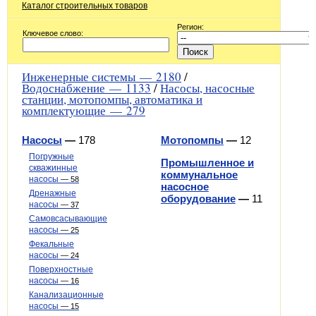
Каталог строительных товаров
Регион:
Ключевое слово:
Инженерные системы —
2180
/
Водоснабжение —
1133
/
Насосы, насосные
станции, мотопомпы, автоматика и
комплектующие —
279
Насосы
—
178
Мотопомпы
—
12
Погружные
Промышленное и
скважинные
коммунальное
насосы
—
58
насосное
Дренажные
оборудование
—
11
насосы
—
37
Самовсасывающие
насосы
—
25
Фекальные
насосы
—
24
Поверхностные
насосы
—
16
Канализационные
насосы
—
15