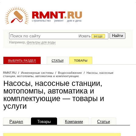
строительство
ремонт
дом и дача
Искать
везде
Например,
фильтры для воды
ВЫБРАТЬ РАЗДЕЛ
СТАТЬИ
ТОВАРЫ
КАТАЛОГ КОМПАНИЙ
RMNT.RU
/
Инженерные системы
/
Водоснабжение
/
Насосы, насосные
станции, мотопомпы, автоматика и комплектующие
Насосы, насосные станции,
мотопомпы, автоматика и
комплектующие — товары и
услуги
Раздел
Товары
Компании
Статьи