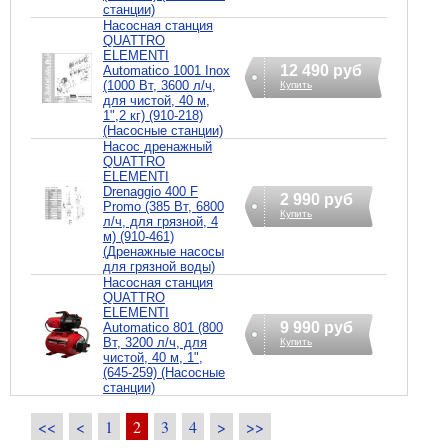
станции)
Насосная станция
QUATTRO
ELEMENTI
12 490 руб
Automatico 1001 Inox
(1000 Вт, 3600 л/ч,
Купить
для чистой, 40 м,
1",2 кг) (910-218)
(Насосные станции)
Насос дренажный
QUATTRO
ELEMENTI
Drenaggio 400 F
2 990 руб
Promo (385 Вт, 6800
Купить
л/ч, для грязной, 4
м) (910-461)
(Дренажные насосы
для грязной воды)
Насосная станция
QUATTRO
ELEMENTI
9 990 руб
Automatico 801 (800
Вт, 3200 л/ч, для
Купить
чистой, 40 м, 1",
(645-259) (Насосные
станции)
<<
<
1
2
3
4
>
>>