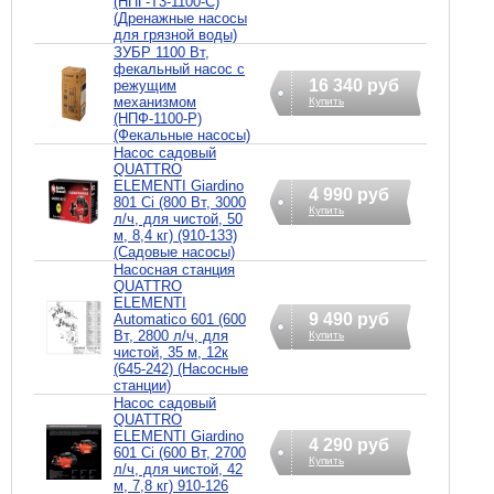
(НПГ-Т3-1100-С)
(Дренажные насосы
для грязной воды)
ЗУБР 1100 Вт,
фекальный насос с
16 340 руб
режущим
механизмом
Купить
(НПФ-1100-Р)
(Фекальные насосы)
Насос садовый
QUATTRO
ELEMENTI Giardino
4 990 руб
801 Ci (800 Вт, 3000
Купить
л/ч, для чистой, 50
м, 8,4 кг) (910-133)
(Садовые насосы)
Насосная станция
QUATTRO
ELEMENTI
9 490 руб
Automatico 601 (600
Вт, 2800 л/ч, для
Купить
чистой, 35 м, 12к
(645-242) (Насосные
станции)
Насос садовый
QUATTRO
ELEMENTI Giardino
4 290 руб
601 Ci (600 Вт, 2700
Купить
л/ч, для чистой, 42
м, 7,8 кг) 910-126