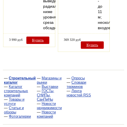
выведена
-
радиально
до
ниже
11
уровня
м;
среза
несколько
обсадной…
входов…
3 990 руб
Купить
369 320 руб
Купить
—
Строительный
—
Магазины и
—
Опросы
каталог
рынки
—
Словари
—
Каталог
—
Выставки
терминов
строительных
—
ГОСТы,
—
Лента
компаний
СНИПы,
новостей RSS
—
Товары и
СанПиНы
услуги
—
Новости
—
Статьи и
недвижимости
обзоры
—
Новости
—
Фотогалереи
компаний