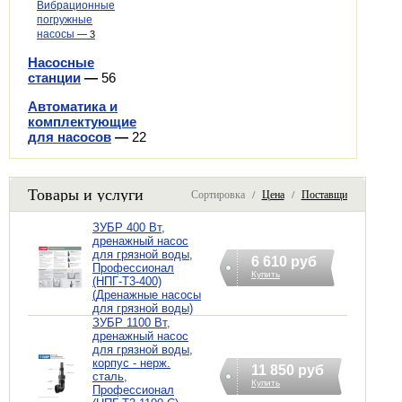
Вибрационные
погружные
насосы
—
3
Насосные
станции
—
56
Автоматика и
комплектующие
для насосов
—
22
Товары и услуги
Сортировка /
Цена
/
Поставщик
ЗУБР 400 Вт,
дренажный насос
для грязной воды,
6 610 руб
Профессионал
Купить
(НПГ-Т3-400)
(Дренажные насосы
для грязной воды)
ЗУБР 1100 Вт,
дренажный насос
для грязной воды,
корпус - нерж.
11 850 руб
сталь,
Купить
Профессионал