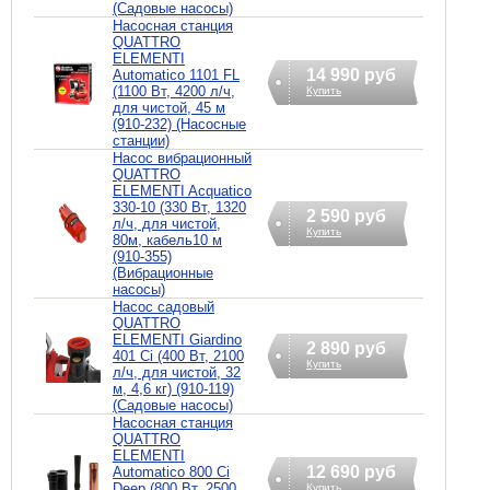
(Садовые насосы)
Насосная станция
QUATTRO
ELEMENTI
14 990 руб
Automatico 1101 FL
(1100 Вт, 4200 л/ч,
Купить
для чистой, 45 м
(910-232) (Насосные
станции)
Насос вибрационный
QUATTRO
ELEMENTI Acquatico
330-10 (330 Вт, 1320
2 590 руб
л/ч, для чистой,
Купить
80м, кабель10 м
(910-355)
(Вибрационные
насосы)
Насос садовый
QUATTRO
ELEMENTI Giardino
2 890 руб
401 Ci (400 Вт, 2100
Купить
л/ч, для чистой, 32
м, 4,6 кг) (910-119)
(Садовые насосы)
Насосная станция
QUATTRO
ELEMENTI
12 690 руб
Automatico 800 Ci
Deep (800 Вт, 2500
Купить