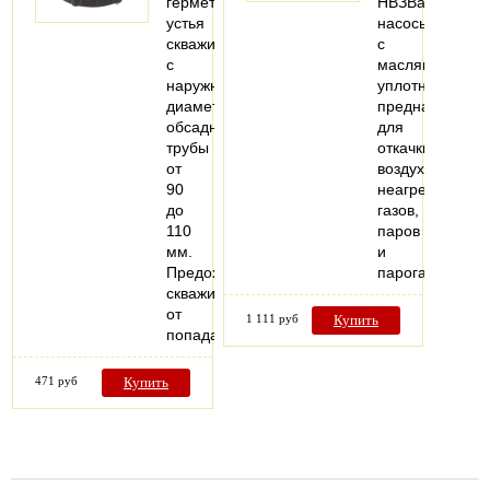
герметизации
НВЗВакуумные
устья
насосы
скважины
с
с
масляным
наружным
уплотнением
диаметром
предназначены
обсадной
для
трубы
откачки
от
воздуха,
90
неагрессивных
до
газов,
110
паров
мм.
и
Предохранит
парогазовых…
скважину
от
1 111 руб
Купить
попадания…
471 руб
Купить