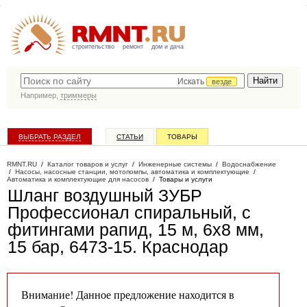
строительство
ремонт
дом и дача
Искать
везде
Например,
триммеры
ВЫБРАТЬ РАЗДЕЛ
СТАТЬИ
ТОВАРЫ
КАТАЛОГ КОМПАНИЙ
RMNT.RU
/
Каталог товаров и услуг
/
Инженерные системы
/
Водоснабжение
/
Насосы, насосные станции, мотопомпы, автоматика и комплектующие
/
Автоматика и комплектующие для насосов
/
Товары и услуги
Шланг воздушный ЗУБР
Профессионал спиральный, с
фитингами рапид, 15 м, 6х8 мм,
15 бар, 6473-15
. Краснодар
Внимание! Данное предложение находится в