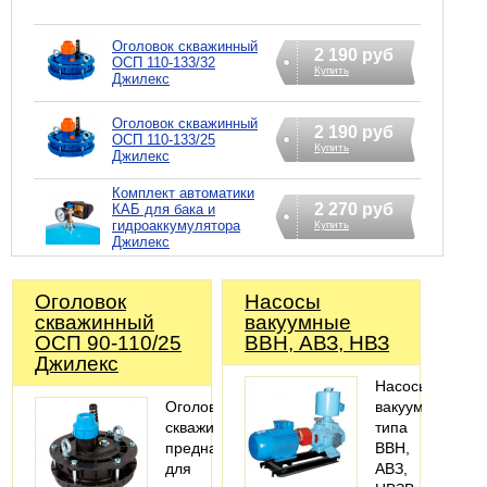
Оголовок скважинный
2 190 руб
ОСП 110-133/32
Купить
Джилекс
Оголовок скважинный
2 190 руб
ОСП 110-133/25
Купить
Джилекс
Комплект автоматики
2 270 руб
КАБ для бака и
гидроаккумулятора
Купить
Джилекс
Оголовок
Насосы
скважинный
вакуумные
ОСП 90-110/25
ВВН, АВЗ, НВЗ
Джилекс
Насосы
Оголовок
вакуумные
скважинный
типа
предназначен
ВВН,
для
АВЗ,