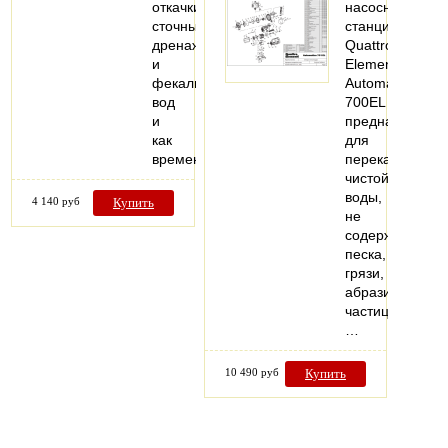
откачки
насосная
сточных,
станция
дренажных
Quattro
и
Elementi
фекальных
Automatico
вод
700EL
и
предназначена
как
для
временная…
перекачивания
чистой
воды,
4 140 руб
Купить
не
содержащей
песка,
грязи,
абразивных
частиц,
…
10 490 руб
Купить