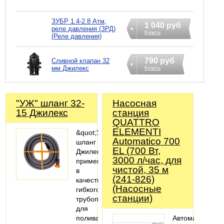
ЗУБР 1.4-2.8 Атм,
1 040 руб
реле давления (ЗРД)
Купить
(Реле давления)
790 руб
Сливной клапан 32
мм Джилекс
Купить
"УЖ" шланг 32-
Насосная
15 Джилекс
станция
QUATTRO
ELEMENTI
&quot;УЖ&quot;
Automatico 700
шланг
EL (700 Вт,
Джилекс
3000 л/час, для
применяется
чистой, 35 м
в
(241-826)
качестве
(Насосные
гибкого
станции)
трубопровода
для
полива,
Автоматическа