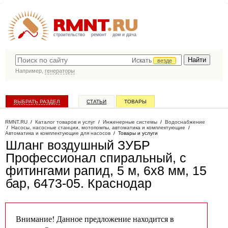
строительство
ремонт
дом и дача
Искать
везде
Например,
генераторы
ВЫБРАТЬ РАЗДЕЛ
СТАТЬИ
ТОВАРЫ
КАТАЛОГ КОМПАНИЙ
RMNT.RU
/
Каталог товаров и услуг
/
Инженерные системы
/
Водоснабжение
/
Насосы, насосные станции, мотопомпы, автоматика и комплектующие
/
Автоматика и комплектующие для насосов
/
Товары и услуги
Шланг воздушный ЗУБР
Профессионал спиральный, с
фитингами рапид, 5 м, 6х8 мм, 15
бар, 6473-05
. Краснодар
Внимание! Данное предложение находится в