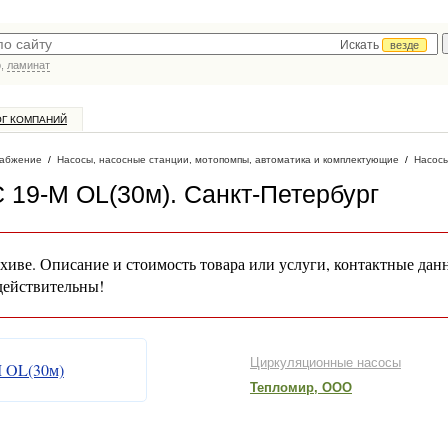
Искать
везде
р,
ламинат
ОГ КОМПАНИЙ
абжение
/
Насосы, насосные станции, мотопомпы, автоматика и комплектующие
/
Насос
 19-M OL(30м)
. Санкт-Петербург
хиве. Описание и стоимость товара или услуги, контактные дан
действительны!
Циркуляционные насосы
Тепломир, ООО