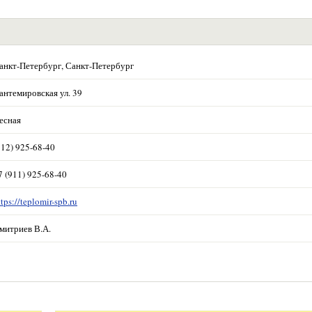
анкт-Петербург, Санкт-Петербург
антемировская ул. 39
есная
812) 925-68-40
7 (911) 925-68-40
ttps://teplomir-spb.ru
митриев В.А.