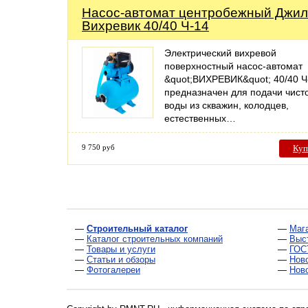
Насос-автомат центробежный Джил
Вихревик 40/40 Ч-14
Электрический вихревой
поверхностный насос-автомат
&quot;ВИХРЕВИК&quot; 40/40 Ч
предназначен для подачи чист
воды из скважин, колодцев,
естественных…
9 750 руб
Куп
—
Строительный каталог
—
Маг
—
Каталог строительных компаний
—
Выс
—
Товары и услуги
—
ГОС
—
Статьи и обзоры
—
Нов
—
Фотогалереи
—
Нов