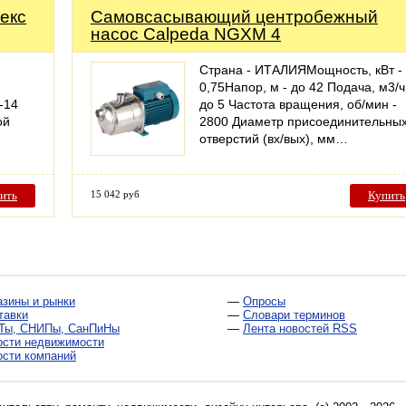
екс
Самовсасывающий центробежный
насос Calpeda NGXM 4
Страна - ИТАЛИЯМощность, кВт -
0,75Напор, м - до 42 Подача, м3/ч
-14
до 5 Частота вращения, об/мин -
ой
2800 Диаметр присоединительны
отверстий (вх/вых), мм…
ить
15 042 руб
Купить
азины и рынки
—
Опросы
тавки
—
Словари терминов
Ты, СНИПы, СанПиНы
—
Лента новостей RSS
ости недвижимости
ости компаний