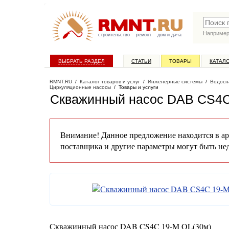
Наприме
строительство
ремонт
дом и дача
ВЫБРАТЬ РАЗДЕЛ
СТАТЬИ
ТОВАРЫ
КАТАЛ
RMNT.RU
/
Каталог товаров и услуг
/
Инженерные системы
/
Водосн
Циркуляционные насосы
/
Товары и услуги
Скважинный насос DAB CS4C
Внимание! Данное предложение находится в ар
поставщика и другие параметры могут быть не
Скважинный насос DAB CS4C 19-M OL(30м)