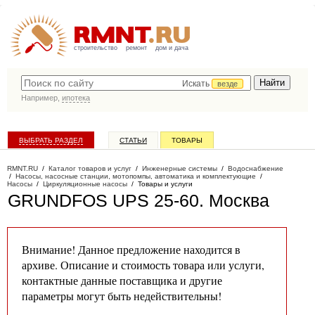
строительство
ремонт
дом и дача
Искать
везде
Например,
ипотека
ВЫБРАТЬ РАЗДЕЛ
СТАТЬИ
ТОВАРЫ
КАТАЛОГ КОМПАНИЙ
RMNT.RU
/
Каталог товаров и услуг
/
Инженерные системы
/
Водоснабжение
/
Насосы, насосные станции, мотопомпы, автоматика и комплектующие
/
Насосы
/
Циркуляционные насосы
/
Товары и услуги
GRUNDFOS UPS 25-60
. Москва
Внимание! Данное предложение находится в
архиве. Описание и стоимость товара или услуги,
контактные данные поставщика и другие
параметры могут быть недействительны!