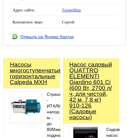
Адрес сайта:
ТермоМир
Контактное лицо:
Сергей
Открыть на Яндекс.Картах
Насосы
Насос садовый
многоступенчатые
QUATTRO
горизонтальные
ELEMENTI
Calpeda MXH
Giardino 601 Ci
(600 Вт, 2700 л/
ч, для чистой,
Страна
42 м, 7,8 кг)
-
910-126
ИТАЛИЯМаксимальный
(Садовые
напор,
насосы)
м -
до
80Максимальная
Садовый
подача,
насос