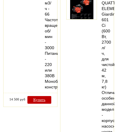
м3/
QUATTRO
ч -
ELEMENTI
66
Giardino
Частота
601
вращения,
Ci
об/
(600
мин
Вт,
-
2700
3000
л/
Питание
ч,
-
для
220
чистой,
или
42
380В
м,
Моноблочная
7,8
конструкция…
кг)
Отличительная
особенность
14 500 руб
Купить
данной
модели
-
корпус
насосной
части…