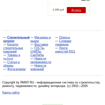
4 290 руб
Купить
—
Строительный
—
Магазины и
—
Опросы
каталог
рынки
—
Словари
—
Каталог
—
Выставки
терминов
строительных
—
ГОСТы,
—
Лента
компаний
СНИПы,
новостей RSS
—
Товары и
СанПиНы
услуги
—
Новости
—
Статьи и
недвижимости
обзоры
—
Новости
—
Фотогалереи
компаний
Copyright by RMNT.RU - информационная система по
строительству,
ремонту, недвижимости, дизайну интерьера
. (c) 2002—2026
Карта сайта