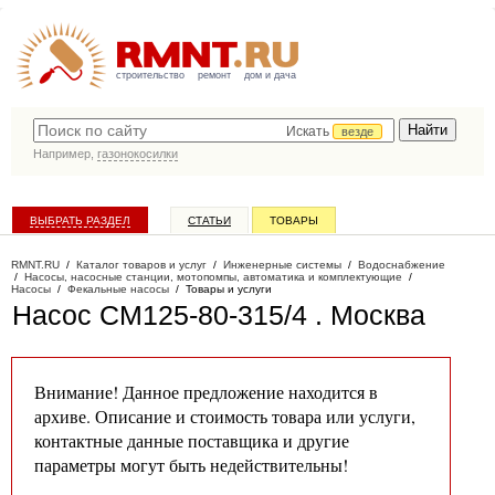
строительство
ремонт
дом и дача
Искать
везде
Например,
газонокосилки
ВЫБРАТЬ РАЗДЕЛ
СТАТЬИ
ТОВАРЫ
КАТАЛОГ КОМПАНИЙ
RMNT.RU
/
Каталог товаров и услуг
/
Инженерные системы
/
Водоснабжение
/
Насосы, насосные станции, мотопомпы, автоматика и комплектующие
/
Насосы
/
Фекальные насосы
/
Товары и услуги
Насос СМ125-80-315/4
. Москва
Внимание! Данное предложение находится в
архиве. Описание и стоимость товара или услуги,
контактные данные поставщика и другие
параметры могут быть недействительны!