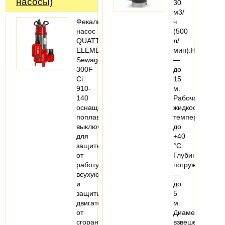
насосы)
30
м3/
Фекальный
ч
насос
(500
QUATTRO
л/
ELEMENTI
мин).Напор
Sewage
—
300F
до
Ci
15
910-
м.
140
Рабочая
оснащен
жидкость
поплавковым
температурой
выключателем
до
для
+40
защиты
°С.
от
Глубина
работу
погружения
всухую
—
и
до
защиты
5
двигателя
м.
от
Диаметр
сгорания.
взвешенных