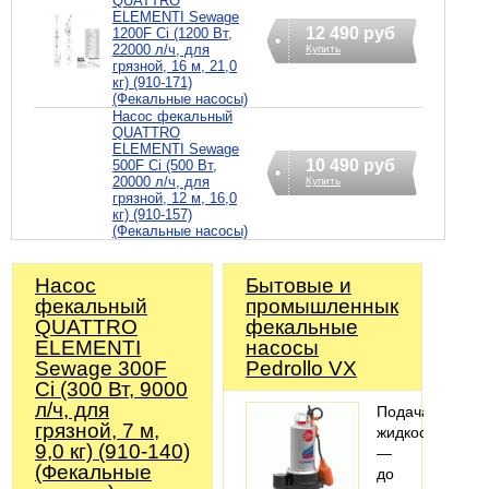
QUATTRO
ELEMENTI Sewage
12 490 руб
1200F Ci (1200 Вт,
22000 л/ч, для
Купить
грязной, 16 м, 21,0
кг) (910-171)
(Фекальные насосы)
Насос фекальный
QUATTRO
ELEMENTI Sewage
10 490 руб
500F Ci (500 Вт,
20000 л/ч, для
Купить
грязной, 12 м, 16,0
кг) (910-157)
(Фекальные насосы)
Насос
Бытовые и
фекальный
промышленнык
QUATTRO
фекальные
ELEMENTI
насосы
Sewage 300F
Pedrollo VX
Ci (300 Вт, 9000
л/ч, для
Подача
грязной, 7 м,
жидкости
9,0 кг) (910-140)
—
(Фекальные
до