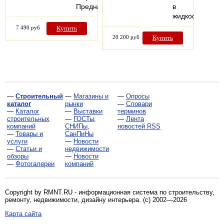
Предназначен…
в
жидкости…
7 490 руб
Купить
20 200 руб
Купить
—
Строительный
—
Магазины и
—
Опросы
каталог
рынки
—
Словари
—
Каталог
—
Выставки
терминов
строительных
—
ГОСТы,
—
Лента
компаний
СНИПы,
новостей RSS
—
Товары и
СанПиНы
услуги
—
Новости
—
Статьи и
недвижимости
обзоры
—
Новости
—
Фотогалереи
компаний
Copyright by RMNT.RU - информационная система по
строительству,
ремонту, недвижимости, дизайну интерьера
. (c) 2002—2026
Карта сайта