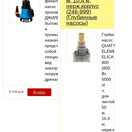
м, 10.4 кг,
фекальный
нерж.корпус
насос
(246-999)
производства
(Глубинные
ДЖИЛЕКС
насосы)
бытового
и
промышленного
Глубинный
назначения
насос
представляет
QUATTRO
собой
ELEMENTI
специальный
ELICA
вид
800
электрических
(800
погружных
Вт,
дренажных…
5000
л/
ч,
8 550 руб
Купить
для
чистой,
50
м,
10.4
кг,
нерж.корпус,