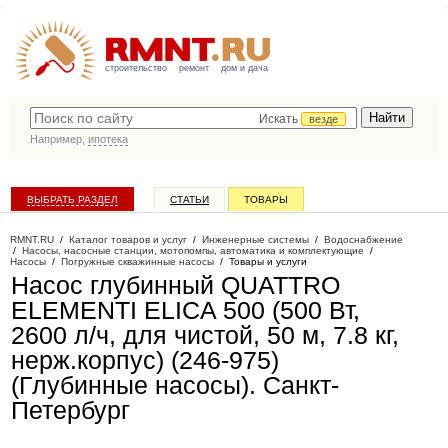
строительство
ремонт
дом и дача
Искать
везде
Например,
ипотека
ВЫБРАТЬ РАЗДЕЛ
СТАТЬИ
ТОВАРЫ
КАТАЛОГ КОМПАНИЙ
RMNT.RU
/
Каталог товаров и услуг
/
Инженерные системы
/
Водоснабжение
/
Насосы, насосные станции, мотопомпы, автоматика и комплектующие
/
Насосы
/
Погружные скважинные насосы
/
Товары и услуги
Насос глубинный QUATTRO
ELEMENTI ELICA 500 (500 Вт,
2600 л/ч, для чистой, 50 м, 7.8 кг,
нерж.корпус) (246-975)
(Глубинные насосы)
. Санкт-
Петербург