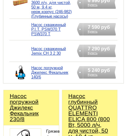
6 990 руб
3600 л/ч, для чистой,
Купить
50 м, 9.4 кг,
нерж.корпус (246-982)
(Глубинные насосы)
Насос скважинный
7 590 руб
P.I.T. PSW370 T
Купить
PSW370 T
7 290 руб
Насос скважинный
Jemix СН 3 2 30
Купить
Насос погружной
5 240 руб
Джилекс Фекальник
Купить
140/6
Насос
Насос
погружной
глубинный
Джилекс
QUATTRO
Фекальник
ELEMENTI
230/8
ELICA 800 (800
Вт, 5000 л/ч,
для чистой, 50
Грязевой