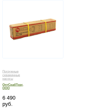
Погружные
скважинные
насосы
ОптСнабТорг,
ООО
6 490
руб.