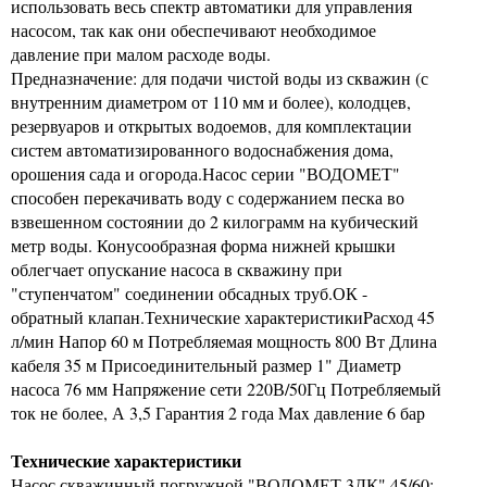
использовать весь спектр автоматики для управления
насосом, так как они обеспечивают необходимое
давление при малом расходе воды.
Предназначение: для подачи чистой воды из скважин (с
внутренним диаметром от 110 мм и более), колодцев,
резервуаров и открытых водоемов, для комплектации
систем автоматизированного водоснабжения дома,
орошения сада и огорода.Насос серии "ВОДОМЕТ"
способен перекачивать воду с содержанием песка во
взвешенном состоянии до 2 килограмм на кубический
метр воды. Конусообразная форма нижней крышки
облегчает опускание насоса в скважину при
"ступенчатом" соединении обсадных труб.ОК -
обратный клапан.Технические характеристикиPасход 45
л/мин Hапор 60 м Потребляемая мощность 800 Вт Длина
кабеля 35 м Присоединительный размер 1" Диаметр
насоса 76 мм Напряжение сети 220В/50Гц Потребляемый
ток не более, А 3,5 Гарантия 2 года Max давление 6 бар
Технические характеристики
Насос скважинный погружной "ВОДОМЕТ 3ДК" 45/60: