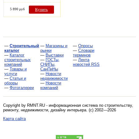
5 890 руб
Купить
—
Строительный
—
Магазины и
—
Опросы
каталог
рынки
—
Словари
—
Каталог
—
Выставки
терминов
строительных
—
ГОСТы,
—
Лента
компаний
СНИПы,
новостей RSS
—
Товары и
СанПиНы
услуги
—
Новости
—
Статьи и
недвижимости
обзоры
—
Новости
—
Фотогалереи
компаний
Copyright by RMNT.RU - информационная система по
строительству,
ремонту, недвижимости, дизайну интерьера
. (c) 2002—2026
Карта сайта