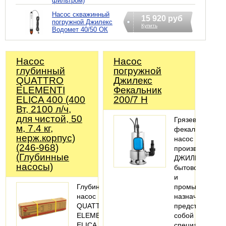
фильтром)
Насос скважинный
15 920 руб
погружной Джилекс
Купить
Водомет 40/50 ОК
Насос
Насос
глубинный
погружной
QUATTRO
Джилекс
ELEMENTI
Фекальник
ELICA 400 (400
200/7 Н
Вт, 2100 л/ч,
для чистой, 50
Грязевой
м, 7.4 кг,
фекальный
нерж.корпус)
насос
(246-968)
производства
(Глубинные
ДЖИЛЕКС
насосы)
бытового
и
Глубинный
промышленног
насос
назначения
QUATTRO
представляет
ELEMENTI
собой
ELICA
специальный