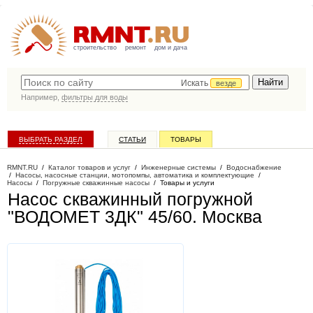
строительство
ремонт
дом и дача
Искать
везде
Например,
фильтры для воды
ВЫБРАТЬ РАЗДЕЛ
СТАТЬИ
ТОВАРЫ
КАТАЛОГ КОМПАНИЙ
RMNT.RU
/
Каталог товаров и услуг
/
Инженерные системы
/
Водоснабжение
/
Насосы, насосные станции, мотопомпы, автоматика и комплектующие
/
Насосы
/
Погружные скважинные насосы
/
Товары и услуги
Насос скважинный погружной
"ВОДОМЕТ 3ДК" 45/60
. Москва