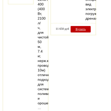
400
вид
(400
электрических
Вт,
погружных
2100
дренажных…
л/
ч,
11 650 руб
Купить
для
чистой,
50
м,
7.4
кг,
нерж.корпус,
провод
10м)
отлично
подходит
для
систем
полива
и
орошения,
…