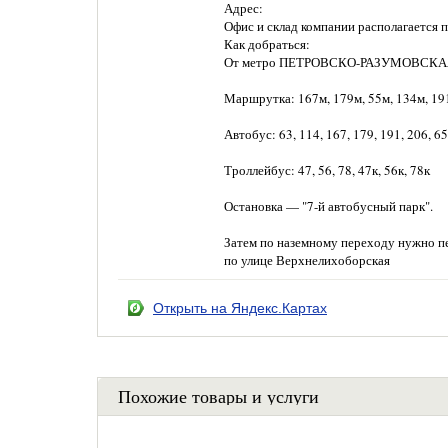
Адрес:
Офис и склад компании располагается по
Как добраться:
От метро ПЕТРОВСКО-РАЗУМОВСК
Маршрутка: 167м, 179м, 55м, 134м, 191
Автобус: 63, 114, 167, 179, 191, 206, 6
Троллейбус: 47, 56, 78, 47к, 56к, 78к
Остановка — "7-й автобусный парк".
Затем по наземному переходу нужно пе
по улице Верхнелихоборская
Открыть на Яндекс.Картах
Похожие товары и услуги