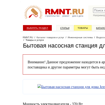
Наприме
строительство
ремонт
дом и дача
ВЫБРАТЬ РАЗДЕЛ
СТАТЬИ
ТОВАРЫ
КАТАЛ
RMNT.RU
/
Каталог товаров и услуг
/
Инженерные системы
/
Водосн
/
Товары и услуги
Бытовая насосная станция д
Внимание! Данное предложение находится в ар
поставщика и другие параметры могут быть не
Мощность электродвигателя - 370 Вт