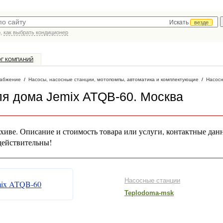
Искать
везде
р,
как выбрать кондиционер
ОГ КОМПАНИЙ
абжение
/
Насосы, насосные станции, мотопомпы, автоматика и комплектующие
/
Насос
ля дома Jemix ATQB-60
. Москва
хиве. Описание и стоимость товара или услуги, контактные дан
действительны!
Насосные станции
Teplodoma-msk