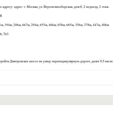
 адресу: адрес: г. Москва, ул. Верхнелихоборская, дом 8, 2 подъезд, 2 этаж.
АЯ
м, 194м, 206м, 667м, 294м, 655м, 466м, 658м, 665м, 356м, 378м, 447м, 406м
56, 763
рейти Дмитровское шоссе на улицу перпендикулярную дороге, далее 0,5 км п