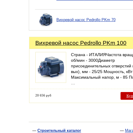
Вихревой насос Pedrollo PKm 70
Вихревой насос Pedrollo PKm 100
Страна - ИТАЛИЯЧастота вращ
об/мин - 3000Диаметр
присоединительных отверстий (
вых), мм - 25/25 Мощность, кВт 
Максимальный напор, м - 85 П
…
20 656 руб
Куп
—
Строительный каталог
—
Маг