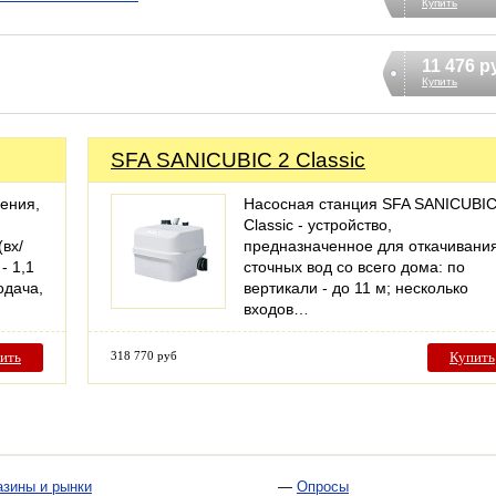
Купить
11 476 р
Купить
SFA SANICUBIC 2 Classic
ения,
Насосная станция SFA SANICUBIC
Classic - устройство,
вх/
предназначенное для откачивани
- 1,1
сточных вод со всего дома: по
одача,
вертикали - до 11 м; несколько
входов…
ить
318 770 руб
Купить
азины и рынки
—
Опросы