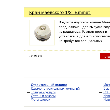
Кран маевского 1/2" Emmeti
Воздуховыпускной клапан Маев
предназначен для выпуска воз
из радиатора. Клапан прост в
установке, а для его использо
не требуется специальных…
124.95 руб
Куп
—
Строительный каталог
—
Маг
—
Каталог строительных компаний
—
Выс
—
Товары и услуги
—
ГОС
—
Статьи и обзоры
—
Нов
—
Фотогалереи
—
Нов