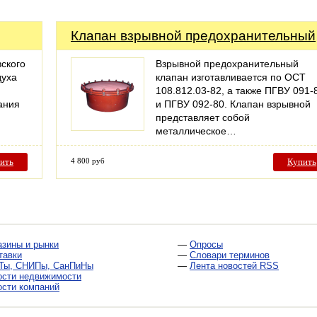
Клапан взрывной предохранительный
ского
Взрывной предохранительный
духа
клапан изготавливается по ОСТ
108.812.03-82, а также ПГВУ 091-
вания
и ПГВУ 092-80. Клапан взрывной
представляет собой
металлическое…
ить
4 800 руб
Купить
азины и рынки
—
Опросы
тавки
—
Словари терминов
Ты, СНИПы, СанПиНы
—
Лента новостей RSS
ости недвижимости
ости компаний