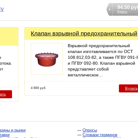
94.50 ру
FV
Купить
Клапан взрывной предохранительный
Взрывной предохранительный
клапан изготавливается по ОСТ
о
108.812.03-82, а также ПГВУ 091-
отока.
и ПГВУ 092-80. Клапан взрывной
ет
представляет собой
металлическое…
4 800 руб
Купить
ить
азины и рынки
—
Опросы
тавки
—
Словари терминов