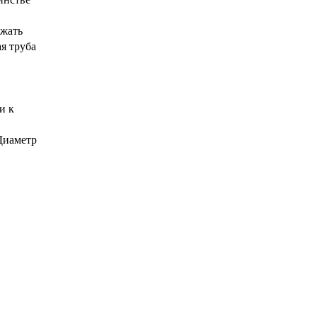
ежать
я труба
и к
Диаметр