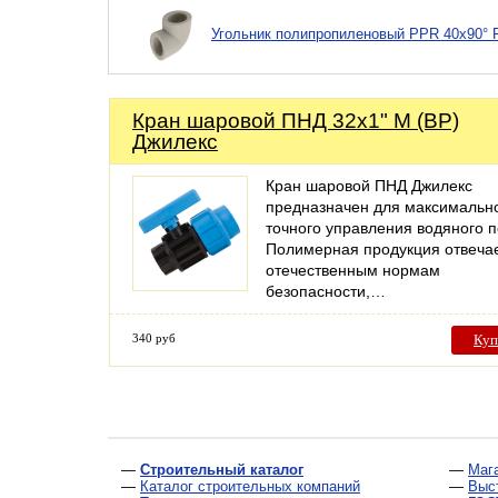
Угольник полипропиленовый PPR 40х90° 
Кран шаровой ПНД 32x1" M (ВР)
Джилекс
Кран шаровой ПНД Джилекс
предназначен для максимальн
точного управления водяного п
Полимерная продукция отвеча
отечественным нормам
безопасности,…
340 руб
Куп
—
Строительный каталог
—
Маг
—
Каталог строительных компаний
—
Выс