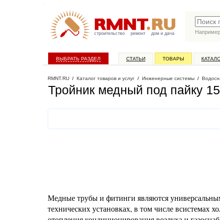
Наприме
строительство
ремонт
дом и дача
ВЫБРАТЬ РАЗДЕЛ
СТАТЬИ
ТОВАРЫ
КАТАЛ
RMNT.RU
/
Каталог товаров и услуг
/
Инженерные системы
/
Водосн
Тройник медный под пайку 15
Медные трубы и фитинги являются универсальны
технических установках, в том числе всистемах х
отопления,кондиционирования воздуха и газосна