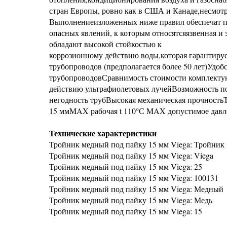
стран Европы, ровно как в США и Канаде,несмот
Выполнениеизложенных ниже правил обеспечат по
опасных явлений, к которым относятсяязвенная и
обладают высокой стойкостью к
коррозионному действию воды,которая гарантиру
трубопроводов (предполагается более 50 лет)Удо
трубопроводовСравнимость стоимости комплектую
действию ультрафиолетовых лучейВозможность п
негодность трубВысокая механическая прочность
15 ммMAX рабочая t 110°С MAX допустимое давле
Технические характеристики
Тройник медный под пайку 15 мм Viega: Тройник
Тройник медный под пайку 15 мм Viega: Viega
Тройник медный под пайку 15 мм Viega: 25
Тройник медный под пайку 15 мм Viega: 100131
Тройник медный под пайку 15 мм Viega: Медный
Тройник медный под пайку 15 мм Viega: Медь
Тройник медный под пайку 15 мм Viega: 15