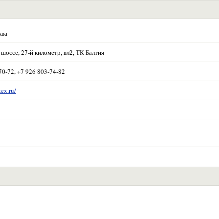
ква
шоссе, 27-й километр, вл2, ТК Балтия
70-72, +7 926 803-74-82
tex.ru/