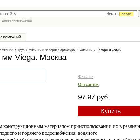
Искать
везде
р,
деревянные двери
ОГ КОМПАНИЙ
абжение
/
Трубы, фитинги и запорная арматура
/
Фитинги
/
Товары и услуги
 мм Viega
. Москва
Фитинги
Оптсантех
97.97 руб.
Купить
м конструкционным материалом прииспользовании их в различ
олодного и горячего водоснабжения, водяного
бжения.Трубы медные нашли очень широкоеприменение в больш