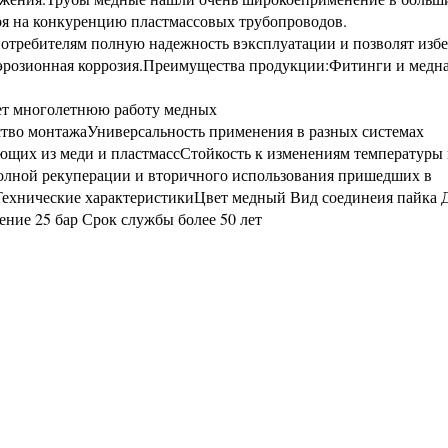
ря на конкуренцию пластмассовых трубопроводов.
требителям полную надежность вэксплуатации и позволят изб
 эрозионная коррозия.Преимущества продукции:Фитинги и медна
ет многолетнюю работу медных
бство монтажаУниверсальность применения в разных системах
щих из меди и пластмассСтойкость к изменениям температуры 
олной рекуперации и вторичного использования пришедших в
Технические характеристикиЦвет медный Вид соединеия пайка 
ние 25 бар Срок службы более 50 лет