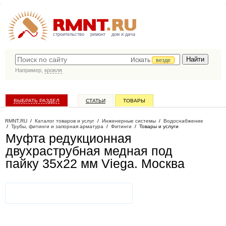
строительство
ремонт
дом и дача
Искать
везде
Например,
кровля
ВЫБРАТЬ РАЗДЕЛ
СТАТЬИ
ТОВАРЫ
КАТАЛОГ КОМПАНИЙ
RMNT.RU
/
Каталог товаров и услуг
/
Инженерные системы
/
Водоснабжение
/
Трубы, фитинги и запорная арматура
/
Фитинги
/
Товары и услуги
Муфта редукционная
двухраструбная медная под
пайку 35х22 мм Viega
. Москва