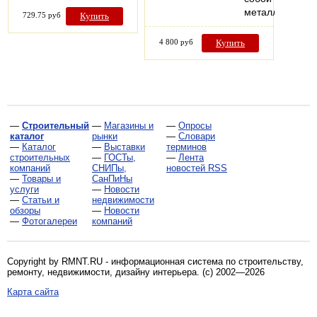
металлическо
729.75 руб
Купить
4 800 руб
Купить
—
Строительный
—
Магазины и
—
Опросы
каталог
рынки
—
Словари
—
Каталог
—
Выставки
терминов
строительных
—
ГОСТы,
—
Лента
компаний
СНИПы,
новостей RSS
—
Товары и
СанПиНы
услуги
—
Новости
—
Статьи и
недвижимости
обзоры
—
Новости
—
Фотогалереи
компаний
Copyright by RMNT.RU - информационная система по
строительству,
ремонту, недвижимости, дизайну интерьера
. (c) 2002—2026
Карта сайта