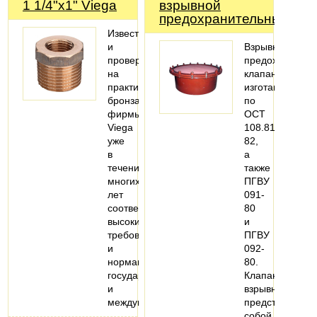
1 1/4"х1" Viega
взрывной
предохранительный
Известная
и
Взрывной
проверенная
предохранител
на
клапан
практике
изготавливаетс
бронза
по
фирмы
ОСТ
Viega
108.812.03-
уже
82,
в
а
течение
также
многих
ПГВУ
лет
091-
соответствует
80
высоким
и
требованиям
ПГВУ
и
092-
нормам
80.
государственных
Клапан
и
взрывной
международных…
представляет
собой