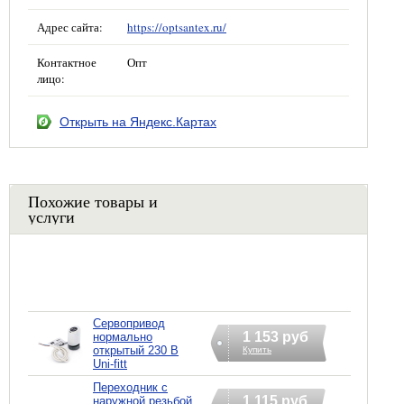
Адрес сайта:
https://optsantex.ru/
Контактное
Опт
лицо:
Открыть на Яндекс.Картах
Похожие товары и
услуги
Сервопривод
1 153 руб
нормально
открытый 230 B
Купить
Uni-fitt
Переходник с
1 115 руб
наружной резьбой