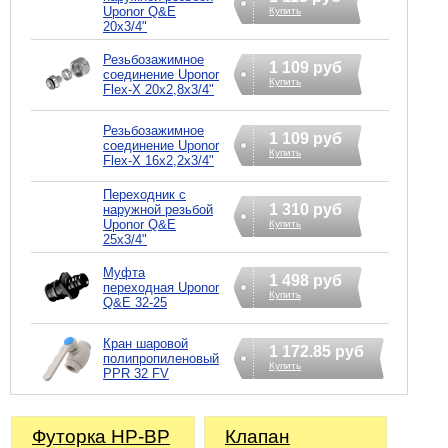
Uponor Q&E
Купить
20х3/4"
Резьбозажимное
1 109 руб
соединение Uponor
Купить
Flex-X 20х2,8х3/4"
Резьбозажимное
1 109 руб
соединение Uponor
Купить
Flex-X 16х2,2х3/4"
Переходник с
1 310 руб
наружной резьбой
Uponor Q&E
Купить
25х3/4"
Муфта
1 498 руб
переходная Uponor
Купить
Q&E 32-25
Кран шаровой
1 172.85 руб
полипропиленовый
Купить
PPR 32 FV
Футорка НР-ВР
Клапан