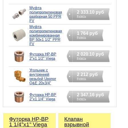
Муфта
2 333.10 руб
полипропиленовая
разборная 50 PPR
Купить
FV
Муфта
полипропиленовая
1 764 руб
комбинированная
Купить
ВР 50х1 1/2" PPR
FV
2 020.10 руб
Футорка НР-ВР
2"х1 1/2" Viega
Купить
Угольник с
2 212 руб
внутренней
резьбой Uponor
Купить
Q&E 20х3/4"
2 347.16 руб
Футорка НР-ВР
2"х1 1/4" Viega
Купить
Футорка НР-ВР
Клапан
1 1/4"х1" Viega
взрывной