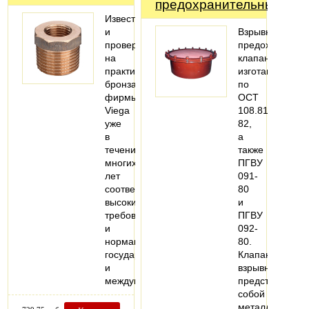
предохранительный
Известная
и
Взрывной
проверенная
предохранител
на
клапан
практике
изготавливаетс
бронза
по
фирмы
ОСТ
Viega
108.812.03-
уже
82,
в
а
течение
также
многих
ПГВУ
лет
091-
соответствует
80
высоким
и
требованиям
ПГВУ
и
092-
нормам
80.
государственных
Клапан
и
взрывной
международных…
представляет
собой
металлическо