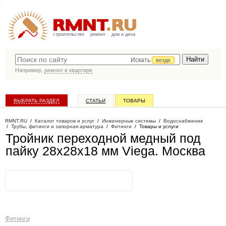
строительство
ремонт
дом и дача
Искать
везде
Например,
ремонт в квартире
ВЫБРАТЬ РАЗДЕЛ
СТАТЬИ
ТОВАРЫ
КАТАЛОГ КОМПАНИЙ
RMNT.RU
/
Каталог товаров и услуг
/
Инженерные системы
/
Водоснабжение
/
Трубы, фитинги и запорная арматура
/
Фитинги
/
Товары и услуги
Тройник переходной медный под
пайку 28х28х18 мм Viega
. Москва
Фитинги