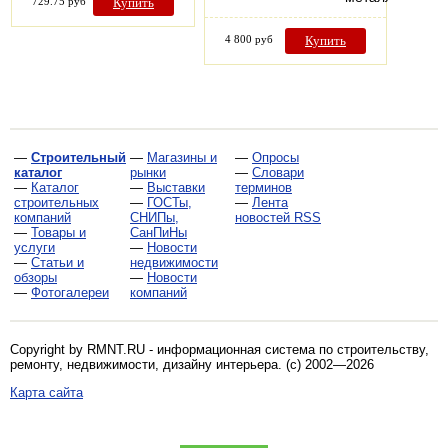
729.75 руб
Купить
4 800 руб
Купить
—
Строительный
—
Магазины и
—
Опросы
каталог
рынки
—
Словари
—
Каталог
—
Выставки
терминов
строительных
—
ГОСТы,
—
Лента
компаний
СНИПы,
новостей RSS
—
Товары и
СанПиНы
услуги
—
Новости
—
Статьи и
недвижимости
обзоры
—
Новости
—
Фотогалереи
компаний
Copyright by RMNT.RU - информационная система по
строительству,
ремонту, недвижимости, дизайну интерьера
. (c) 2002—2026
Карта сайта