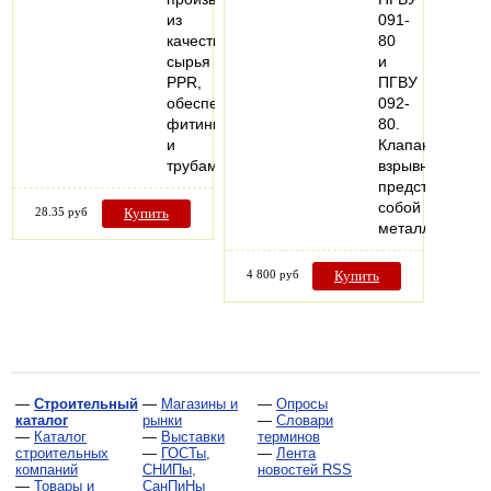
из
091-
качественного
80
сырья
и
PPR,
ПГВУ
обеспечивающего
092-
фитингам
80.
и
Клапан
трубам…
взрывной
представляет
собой
28.35 руб
Купить
металлическо
4 800 руб
Купить
—
Строительный
—
Магазины и
—
Опросы
каталог
рынки
—
Словари
—
Каталог
—
Выставки
терминов
строительных
—
ГОСТы,
—
Лента
компаний
СНИПы,
новостей RSS
—
Товары и
СанПиНы