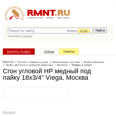
строительство
ремонт
дом и дача
Искать
везде
Например,
кровля
ВЫБРАТЬ РАЗДЕЛ
СТАТЬИ
ТОВАРЫ
КАТАЛОГ КОМПАНИЙ
RMNT.RU
/
Каталог товаров и услуг
/
Инженерные системы
/
Водоснабжение
/
Трубы, фитинги и запорная арматура
/
Фитинги
/
Товары и услуги
Сгон угловой НР медный под
пайку 18х3/4" Viega
. Москва
Фитинги