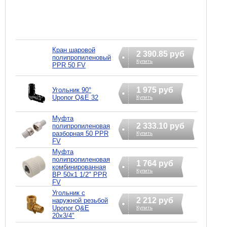
Кран шаровой
2 390.85 руб
полипропиленовый
Купить
PPR 50 FV
1 975 руб
Угольник 90°
Uponor Q&E 32
Купить
Муфта
2 333.10 руб
полипропиленовая
разборная 50 PPR
Купить
FV
Муфта
полипропиленовая
1 764 руб
комбинированная
Купить
ВР 50х1 1/2" PPR
FV
Угольник с
2 212 руб
наружной резьбой
Uponor Q&E
Купить
20х3/4"