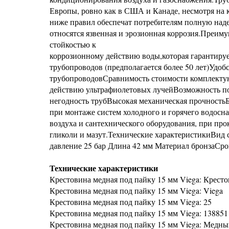
Европы, ровно как в США и Канаде, несмотря на
ниже правил обеспечат потребителям полную наде
относятся язвенная и эрозионная коррозия.Преим
стойкостью к
коррозионному действию воды,которая гарантиру
трубопроводов (предполагается более 50 лет)Удо
трубопроводовСравнимость стоимости комплектую
действию ультрафиолетовых лучейВозможность п
негодность трубВысокая механическая прочность
при монтаже систем холодного и горячего водосна
воздуха и сантехнического оборудования, при про
гликоли и мазут.Технические характеристикиВид
давление 25 бар Длина 42 мм Материал бронзаСро
Технические характеристики
Крестовина медная под пайку 15 мм Viega: Крест
Крестовина медная под пайку 15 мм Viega: Viega
Крестовина медная под пайку 15 мм Viega: 25
Крестовина медная под пайку 15 мм Viega: 138851
Крестовина медная под пайку 15 мм Viega: Медн