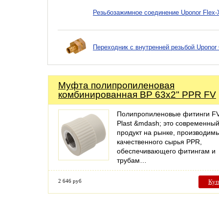
Резьбозажимное соединение Uponor Flex-X
Переходник с внутренней резьбой Uponor
Муфта полипропиленовая
комбинированная ВР 63х2" PPR FV
Полипропиленовые фитинги FV
Plast &mdash; это современны
продукт на рынке, производим
качественного сырья PPR,
обеспечивающего фитингам и
трубам…
2 646 руб
Куп