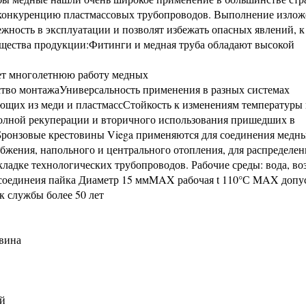
 конкуренцию пластмассовых трубопроводов. Выполнение изло
жность в эксплуатации и позволят избежать опасных явлений, 
ущества продукции:Фитинги и медная труба обладают высокой
ет многолетнюю работу медных
бство монтажаУниверсальность применения в разных системах
щих из меди и пластмассСтойкость к изменениям температуры 
олной рекуперации и вторичного использования пришедших в
Бронзовые крестовины Viega применяются для соединения медны
бжения, напольного и центрального отопления, для распределен
кладке технологических трубопроводов. Рабочие среды: вода, во
 соединеия пайка Диаметр 15 ммMAX рабочая t 110°С MAX допу
к службы более 50 лет
овина
ый