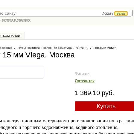
Искать
везде
р,
ремонт в квартире
ОГ КОМПАНИЙ
абжение
/
Трубы, фитинги и запорная арматура
/
Фитинги
/
Товары и услуги
 15 мм Viega
. Москва
Фитинги
Оптсантех
1 369.10 руб.
Купить
м конструкционным материалом при использовании их в разли
холодного и горячего водоснабжения, водяного отопления,
бы медные нашли очень широкое применение в большинстве стр