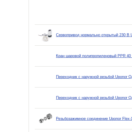
Сервопривод нормально открытый 230 B Un
Кран шаровой полипропиленовый PPR 40
Переходник с наружной резьбой Uponor Q
Переходник с наружной резьбой Uponor Q
Резьбозажимное соединение Uponor Flex-X