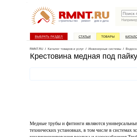
Наприме
строительство
ремонт
дом и дача
ВЫБРАТЬ РАЗДЕЛ
СТАТЬИ
ТОВАРЫ
КАТАЛ
RMNT.RU
/
Каталог товаров и услуг
/
Инженерные системы
/
Водосн
Крестовина медная под пайку
Медные трубы и фитинги являются универсальны
технических установках, в том числе в системах 
кондиционирования воздуха и газоснабжения.Тру