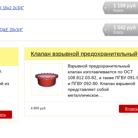
1 109 руб
 16х2,2х3/4"
Купить
1 542 руб
 Q&E 20х3/4"
Купить
Клапан взрывной предохранительный
Взрывной предохранительный
-
клапан изготавливается по ОСТ
й
108.812.03-82, а также ПГВУ 091-
ый из
и ПГВУ 092-80. Клапан взрывной
представляет собой
металлическое…
4 800 руб
Купить
ить