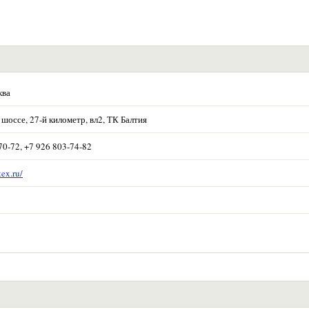
ква
шоссе, 27-й километр, вл2, ТК Балтия
70-72, +7 926 803-74-82
tex.ru/