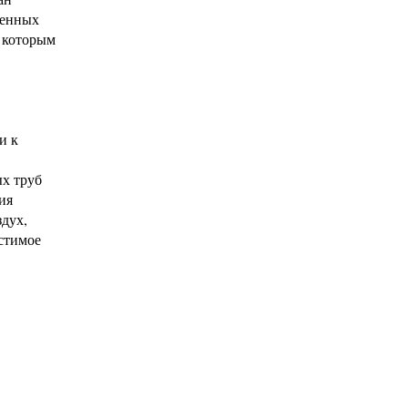
женных
к которым
и к
х труб
ия
здух,
стимое