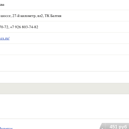
ква
шоссе, 27-й километр, вл2, ТК Балтия
70-72, +7 926 803-74-82
tex.ru/
451 руб
Политэк