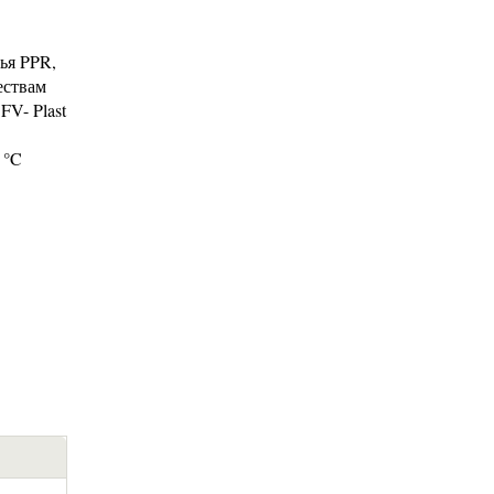
ья PPR,
ествам
FV- Plast
 °C