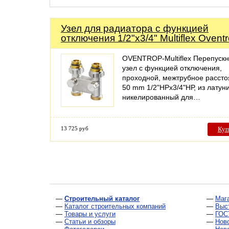
Узел для радиатора с функцией
отключения 1/2"x3/4" Multiflex Ovent
OVENTROP-Multiflex Перепуск
узел с функцией отключения,
проходной, межтрубное расст
50 mm 1/2"НРx3/4"НР, из латуни
никелированный для…
13 725 руб
Куп
—
Строительный каталог
—
Маг
—
Каталог строительных компаний
—
Выс
—
Товары и услуги
—
ГОС
—
Статьи и обзоры
—
Нов