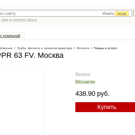
Искать
везде
р,
дом из клееного бруса
ОГ КОМПАНИЙ
абжение
/
Трубы, фитинги и запорная арматура
/
Фитинги
/
Товары и услуги
PPR 63 FV
. Москва
Фитинги
Оптсантех
438.90 руб.
Купить