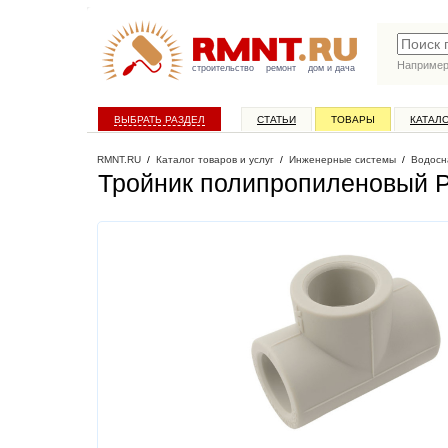
Наприме
строительство
ремонт
дом и дача
ВЫБРАТЬ РАЗДЕЛ
СТАТЬИ
ТОВАРЫ
КАТАЛ
RMNT.RU
/
Каталог товаров и услуг
/
Инженерные системы
/
Водосн
Тройник полипропиленовый 