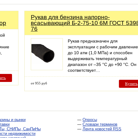
Рукав для бензина напорно-
rop
всасывающий Б-2-75-10 6М ГОСТ 539
76
ной
Рукав предназначен для
ояние
эксплуатации с рабочим давлени
,
до 10 атм (1,0 МПа) и способен
выдерживать температурный
диапазон от –35 °С до +90 °С. Он
соответствует…
ить
от 955 руб
Купить
азины и рынки
—
Опросы
тавки
—
Словари терминов
Ты, СНИПы, СанПиНы
—
Лента новостей RSS
ости недвижимости