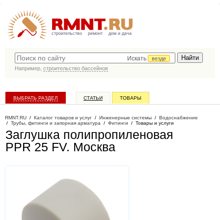
строительство
ремонт
дом и дача
Искать
везде
Например,
строительство бассейнов
ВЫБРАТЬ РАЗДЕЛ
СТАТЬИ
ТОВАРЫ
КАТАЛОГ КОМПАНИЙ
RMNT.RU
/
Каталог товаров и услуг
/
Инженерные системы
/
Водоснабжение
/
Трубы, фитинги и запорная арматура
/
Фитинги
/
Товары и услуги
Заглушка полипропиленовая
PPR 25 FV
. Москва