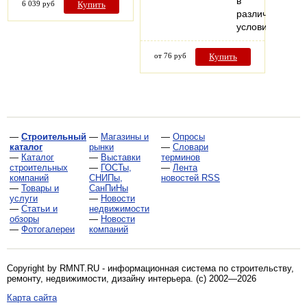
в
6 039 руб
Купить
различных
условиях
от 76 руб
Купить
—
Строительный
—
Магазины и
—
Опросы
каталог
рынки
—
Словари
—
Каталог
—
Выставки
терминов
строительных
—
ГОСТы,
—
Лента
компаний
СНИПы,
новостей RSS
—
Товары и
СанПиНы
услуги
—
Новости
—
Статьи и
недвижимости
обзоры
—
Новости
—
Фотогалереи
компаний
Copyright by RMNT.RU - информационная система по
строительству,
ремонту, недвижимости, дизайну интерьера
. (c) 2002—2026
Карта сайта