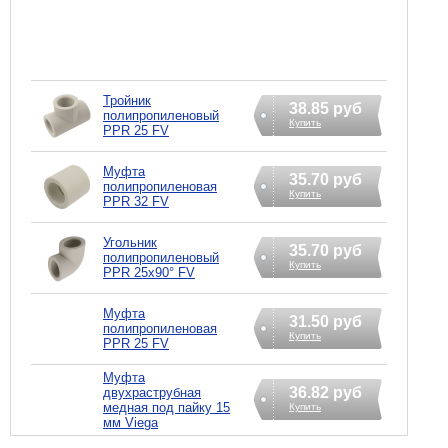
Тройник
38.85 руб
полипропиленовый
Купить
PPR 25 FV
Муфта
35.70 руб
полипропиленовая
Купить
PPR 32 FV
Угольник
35.70 руб
полипропиленовый
Купить
PPR 25х90° FV
Муфта
31.50 руб
полипропиленовая
Купить
PPR 25 FV
Муфта
36.82 руб
двухраструбная
медная под пайку 15
Купить
мм Viega