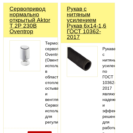
Сервопривод
Рукав с
нормально
нитяным
открытый Aktor
усилением
T 2P 230В
Рукав 6х14-1,6
Oventrop
ГОСТ 10362-
2017
Термоэлектрические
сервоприводы
Рукава
Oventrop
с
(Овентроп)
нитяным
используются
усилением
в
по
области
ГОСТ
отопления,
10362-
остывания
2017
и
являются
вентляции.
надежным
Сервоприводы
и
используются
эффективным
для
решением
регулировки…
для
работы