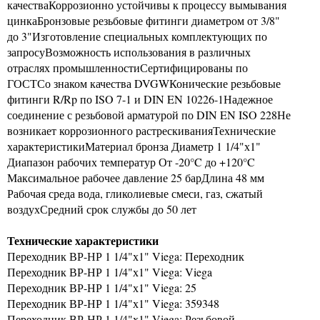
качестваКоррозионно устойчивы к процессу вымывания
цинкаБронзовые резьбовые фитинги диаметром от 3/8"
до 3"Изготовление специальных комплектующих по
запросуВозможность использования в различных
отраслях промышленностиСертифицированы по
ГОСТСо знаком качества DVGWКонические резьбовые
фитинги R/Rp по ISO 7-1 и DIN EN 10226-1Надежное
соединение с резьбовой арматурой по DIN EN ISO 228Не
возникает коррозионного растрескиванияТехнические
характеристикиМатериал бронза Диаметр 1 1/4"х1"
Диапазон рабочих температур От -20°C до +120°C
Максимальное рабочее давление 25 барДлина 48 мм
Рабочая среда вода, гликолиевые смеси, газ, сжатый
воздухСредний срок службы до 50 лет
Технические характеристики
Переходник ВР-НР 1 1/4"х1" Viega: Переходник
Переходник ВР-НР 1 1/4"х1" Viega: Viega
Переходник ВР-НР 1 1/4"х1" Viega: 25
Переходник ВР-НР 1 1/4"х1" Viega: 359348
Переходник ВР-НР 1 1/4"х1" Viega: Резьбовой