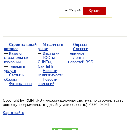
от 955 руб
Купить
—
Строительный
—
Магазины и
—
Опросы
каталог
рынки
—
Словари
—
Каталог
—
Выставки
терминов
строительных
—
ГОСТы,
—
Лента
компаний
СНИПы,
новостей RSS
—
Товары и
СанПиНы
услуги
—
Новости
—
Статьи и
недвижимости
обзоры
—
Новости
—
Фотогалереи
компаний
Copyright by RMNT.RU - информационная система по
строительству,
ремонту, недвижимости, дизайну интерьера
. (c) 2002—2026
Карта сайта