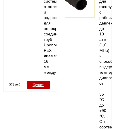
систем
для
отопления
эксплуатации
и
с
водоснабжения
рабочим
для
давлением
непосредственного
до
соединения
10
труб
атм
Uponor
(1,0
PEX
МПа)
диаметром
и
16
способен
мм
выдерживать
между…
температурный
диапазон
от
572 руб
Купить
–
35
°С
до
+90
°С.
Он
соответствует