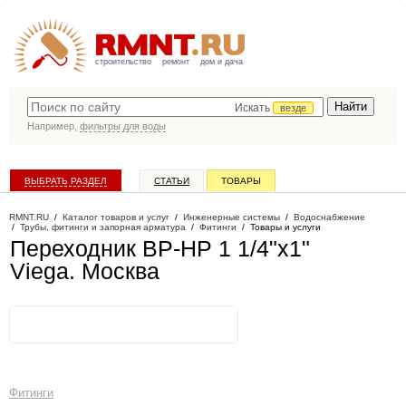
строительство
ремонт
дом и дача
Искать
везде
Например,
фильтры для воды
ВЫБРАТЬ РАЗДЕЛ
СТАТЬИ
ТОВАРЫ
КАТАЛОГ КОМПАНИЙ
RMNT.RU
/
Каталог товаров и услуг
/
Инженерные системы
/
Водоснабжение
/
Трубы, фитинги и запорная арматура
/
Фитинги
/
Товары и услуги
Переходник ВР-НР 1 1/4"х1"
Viega
. Москва
Фитинги