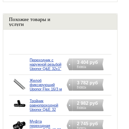
Похожие товары и
услуги
Переходник с
3 404 руб
наружной резьбой
Купить
Uponor Q&E 32х1"
Желоб
3 782 руб
фиксирующий
Купить
Uponor Flex 16/3 м
Тройник
2 982 руб
равнопроходной
Купить
Uponor Q&E 32
Муфта
2 745 руб
переходная
Купить