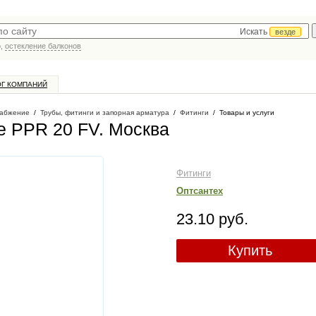
Искать
везде
р,
остекление балконов
ОГ КОМПАНИЙ
абжение
/
Трубы, фитинги и запорная арматура
/
Фитинги
/
Товары и услуги
е PPR 20 FV
. Москва
Фитинги
Оптсантех
23.10 руб.
Купить