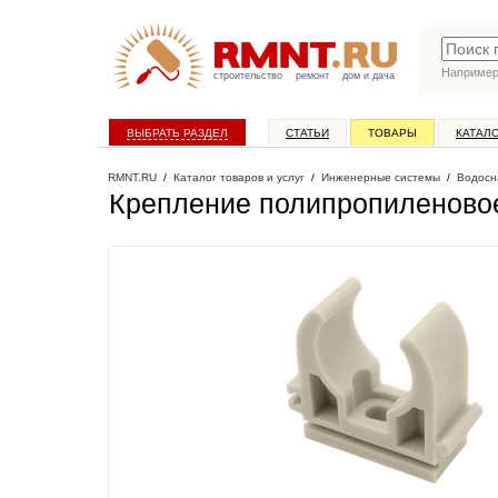
Наприме
строительство
ремонт
дом и дача
ВЫБРАТЬ РАЗДЕЛ
СТАТЬИ
ТОВАРЫ
КАТАЛ
RMNT.RU
/
Каталог товаров и услуг
/
Инженерные системы
/
Водосн
Крепление полипропиленово