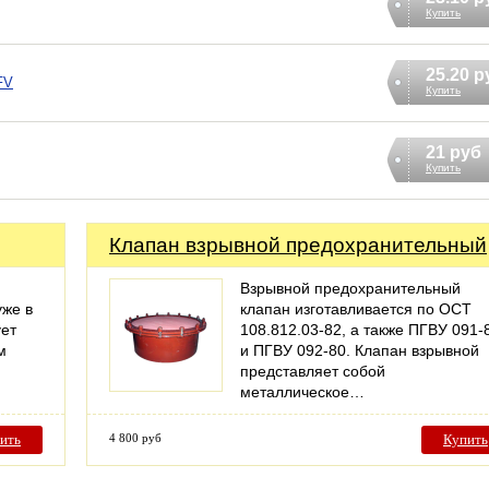
Купить
25.20 р
FV
Купить
21 руб
Купить
Клапан взрывной предохранительный
Взрывной предохранительный
уже в
клапан изготавливается по ОСТ
ует
108.812.03-82, а также ПГВУ 091-
м
и ПГВУ 092-80. Клапан взрывной
представляет собой
металлическое…
ить
4 800 руб
Купить