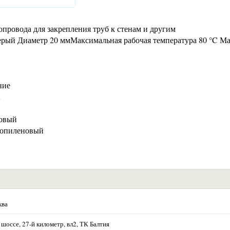
провода для закрепления труб к стенам и другим
ерый Диаметр 20 ммМаксимальная рабочая температура 80 °C М
ние
новый
ропиленовый
ква
шоссе, 27-й километр, вл2, ТК Балтия