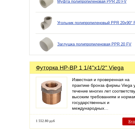
Муфта полипропиленовая PPR 20 FV
Угольник полипропиленовый PPR 20х90° 
Заглушка полипропиленовая PPR 20 FV
Футорка НР-ВР 1 1/4"х1/2" Viega
Известная и проверенная на
практике бронза фирмы Viega 
течение многих лет соответств
высоким требованиям и норма
государственных и
международных…
1 552.80 руб
Куп