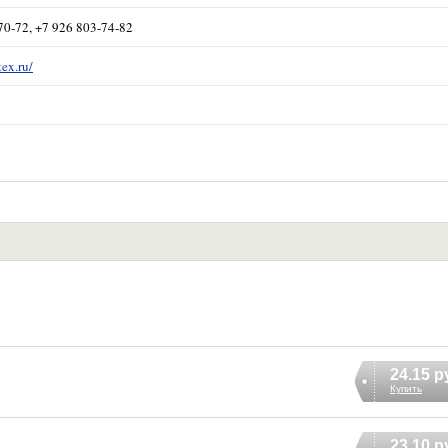
70-72, +7 926 803-74-82
tex.ru/
24.15 р
Купить
23.10 р