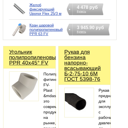
Желоб
4 478 руб
фиксирующий
Купить
Uponor Flex 25/3 м
Кран шаровой
3 945.90 руб
полипропиленовый
Купить
PPR 63 FV
Угольник
Рукав для
полипропиленовый
бензина
PPR 40х45° FV
напорно-
всасывающий
Б-2-75-10 6М
Полипропиленовые
ГОСТ 5398-76
фитинги
FV-
Plast
Рукав
&mdash;
предназначен
это
для
современный
эксплуатации
продукт
с
на
рабочим
рынке,
давлением