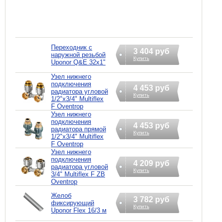
Переходник с
3 404 руб
наружной резьбой
Купить
Uponor Q&E 32х1"
Узел нижнего
подключения
4 453 руб
радиатора угловой
Купить
1/2"х3/4" Multiflex
F Oventrop
Узел нижнего
подключения
4 453 руб
радиатора прямой
Купить
1/2"х3/4" Multiflex
F Oventrop
Узел нижнего
подключения
4 209 руб
радиатора угловой
Купить
3/4" Multiflex F ZB
Oventrop
Желоб
3 782 руб
фиксирующий
Купить
Uponor Flex 16/3 м