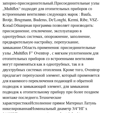
запорно-присоединительный.Присоединительные узлы
„Multiflex“ подходят для отопительных приборов со
встроенными вентилями следующих марок : Baufa,
Brotje, Brugmann, Buderus, De'Longhi, Kermi, Ribe, VSZ-
Korad.Обширная программа позволяет производить:
присоединение, отключение, эксплуатацию в
однотрубных системах, опорожнение, заполнение,
предварительную настройку, перепускание,
замыкание.Область применения: присоединительные
узлы „Multiflex F” Oventrop , с мягким уплотнением для
отопительных приборов со встроенными вентилями
могут применяться как в однотрубных, так и в
двухтрубных системах отопления. Кроме того, Oventrop
предлагает перепускной элемент, который применяется
для взаимного переключения подающей и обратной
подводок и замыкающий элемент, для замыкания
подводок к отопительному прибору при более позднем
монтаже последнего.Технические
характеристикиИсполнение прямое Материал Латунь
никелированнаяНоминальный диаметр 3/4"НГ x