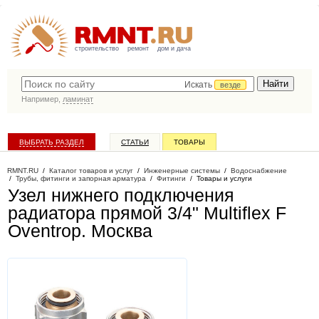
строительство
ремонт
дом и дача
Искать
везде
Например,
ламинат
ВЫБРАТЬ РАЗДЕЛ
СТАТЬИ
ТОВАРЫ
КАТАЛОГ КОМПАНИЙ
RMNT.RU
/
Каталог товаров и услуг
/
Инженерные системы
/
Водоснабжение
/
Трубы, фитинги и запорная арматура
/
Фитинги
/
Товары и услуги
Узел нижнего подключения
радиатора прямой 3/4" Multiflex F
Oventrop
. Москва