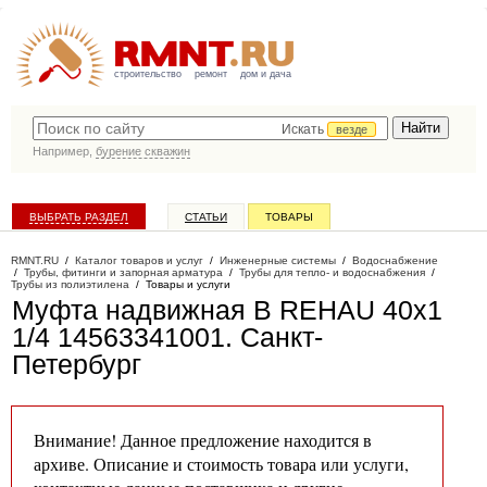
строительство
ремонт
дом и дача
Искать
везде
Например,
бурение скважин
ВЫБРАТЬ РАЗДЕЛ
СТАТЬИ
ТОВАРЫ
КАТАЛОГ КОМПАНИЙ
RMNT.RU
/
Каталог товаров и услуг
/
Инженерные системы
/
Водоснабжение
/
Трубы, фитинги и запорная арматура
/
Трубы для тепло- и водоснабжения
/
Трубы из полиэтилена
/
Товары и услуги
Муфта надвижная В REHAU 40х1
1/4 14563341001
. Санкт-
Петербург
Внимание! Данное предложение находится в
архиве. Описание и стоимость товара или услуги,