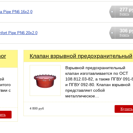
277 р
a Pipe PN6 16x2,0
Купить
306 р
fort Pipe PN6 20x2.0
Купить
nor
Клапан взрывной предохранительный
Взрывной предохранительный
6
клапан изготавливается по ОСТ
ей
108.812.03-82, а также ПГВУ 091-
итого
и ПГВУ 092-80. Клапан взрывной
твии с
представляет собой
металлическое…
4 800 руб
Купить
ить