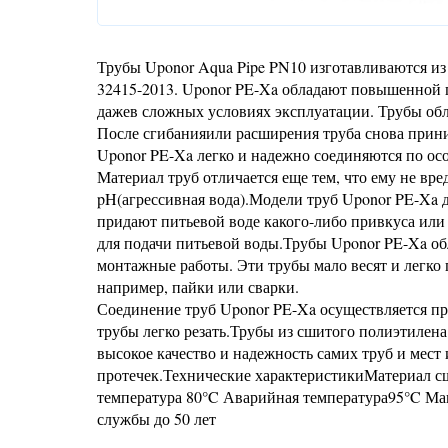
Трубы Uponor Aqua Pipe PN10 изготавливаются из
32415-2013. Uponor PE-Xa обладают повышенной 
дажев сложных условиях эксплуатации. Трубы об
После сгибанияили расширения труба снова прини
Uponor PE-Xa легко и надежно соединяются по ос
Материал труб отличается еще тем, что ему не вре
pH(агрессивная вода).Модели труб Uponor PE-Xa 
придают питьевой воде какого-либо привкуса или
для подачи питьевой воды.Трубы Uponor PE-Xa о
монтажные работы. Эти трубы мало весят и легк
например, пайки или сварки.
Соединение труб Uponor PE-Xa осуществляется пр
трубы легко резать.Трубы из сшитого полиэтилена
высокое качество и надежность самих труб и мес
протечек.Технические характеристикиМатериал 
температура 80°C Аварийная температура95°C Мак
службы до 50 лет