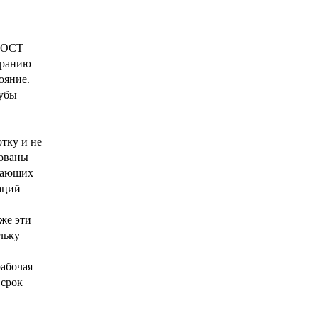
 ГОСТ
иранию
ояние.
рубы
тку и не
дованы
гчающих
раций —
же эти
льку
абочая
 срок