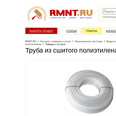
Наприме
строительство
ремонт
дом и дача
ВЫБРАТЬ РАЗДЕЛ
СТАТЬИ
ТОВАРЫ
КАТАЛ
RMNT.RU
/
Каталог товаров и услуг
/
Инженерные системы
/
Водосн
полиэтилена
/
Товары и услуги
Труба из сшитого полиэтилен