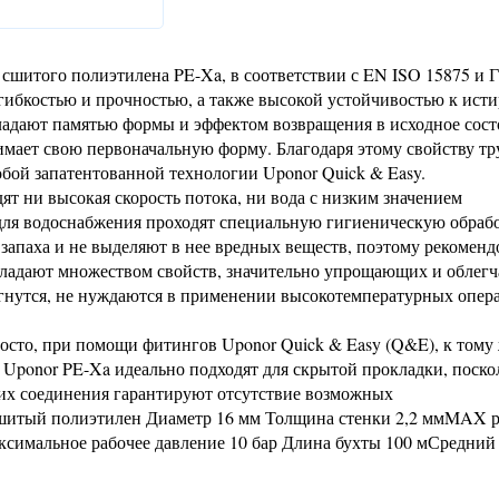
 сшитого полиэтилена PE-Xa, в соответствии с EN ISO 15875 и
гибкостью и прочностью, а также высокой устойчивостью к ист
ладают памятью формы и эффектом возвращения в исходное сост
мает свою первоначальную форму. Благодаря этому свойству т
обой запатентованной технологии Uponor Quick & Easy.
дят ни высокая скорость потока, ни вода с низким значением
для водоснабжения проходят специальную гигиеническую обрабо
 запаха и не выделяют в нее вредных веществ, поэтому рекомен
бладают множеством свойств, значительно упрощающих и обле
о гнутся, не нуждаются в применении высокотемпературных опе
осто, при помощи фитингов Uponor Quick & Easy (Q&E), к тому 
 Uponor PE-Xa идеально подходят для скрытой прокладки, поско
т их соединения гарантируют отсутствие возможных
сшитый полиэтилен Диаметр 16 мм Толщина стенки 2,2 ммMAX р
симальное рабочее давление 10 бар Длина бухты 100 мСредний