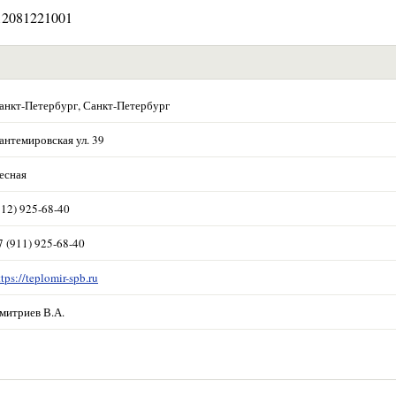
2081221001
анкт-Петербург, Санкт-Петербург
антемировская ул. 39
есная
812) 925-68-40
7 (911) 925-68-40
ttps://teplomir-spb.ru
митриев В.А.