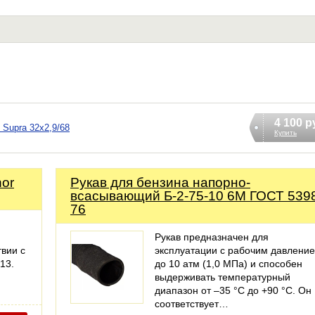
4 100 р
 Supra 32х2,9/68
Купить
nor
Рукав для бензина напорно-
всасывающий Б-2-75-10 6М ГОСТ 539
76
Рукав предназначен для
твии с
эксплуатации с рабочим давлени
13.
до 10 атм (1,0 МПа) и способен
выдерживать температурный
диапазон от –35 °С до +90 °С. Он
соответствует…