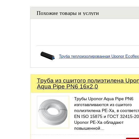
Похожие товары и услуги
Труба теплоизолированная Uponor Ecoflex
Труба из сшитого полиэтилена Upo
Aqua Pipe PN6 16x2,0
Трубы Uponor Aqua Pipe PN6
изготавливаются из сшитого
полиэтилена PE-Xa, в соответс
EN ISO 15875 и ГОСТ 32415-20
Uponor PE-Xa обладают
повышенной…