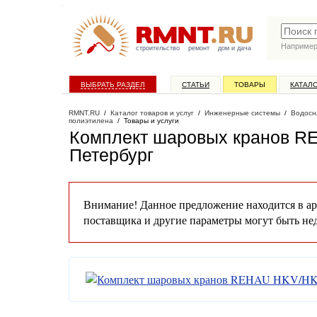
Наприме
строительство
ремонт
дом и дача
ВЫБРАТЬ РАЗДЕЛ
СТАТЬИ
ТОВАРЫ
КАТАЛ
RMNT.RU
/
Каталог товаров и услуг
/
Инженерные системы
/
Водосн
полиэтилена
/
Товары и услуги
Комплект шаровых кранов R
Петербург
Внимание! Данное предложение находится в ар
поставщика и другие параметры могут быть не