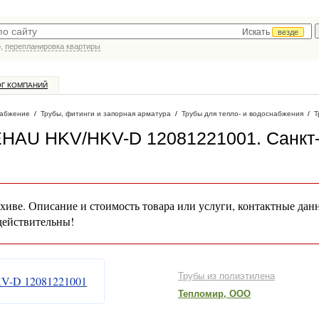
Искать
везде
р,
перепланировка квартиры
ОГ КОМПАНИЙ
абжение
/
Трубы, фитинги и запорная арматура
/
Трубы для тепло- и водоснабжения
/
Т
EHAU HKV/HKV-D 12081221001
. Санкт
хиве. Описание и стоимость товара или услуги, контактные дан
действительны!
Трубы из полиэтилена
Тепломир, ООО