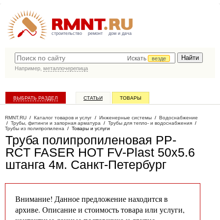
строительство
ремонт
дом и дача
Искать
везде
Например,
металлочерепица
ВЫБРАТЬ РАЗДЕЛ
СТАТЬИ
ТОВАРЫ
КАТАЛОГ КОМПАНИЙ
RMNT.RU
/
Каталог товаров и услуг
/
Инженерные системы
/
Водоснабжение
/
Трубы, фитинги и запорная арматура
/
Трубы для тепло- и водоснабжения
/
Трубы из полипропилена
/
Товары и услуги
Труба полипропиленовая PP-
RCT FASER HOT FV-Plast 50x5.6
штанга 4м
. Санкт-Петербург
Внимание! Данное предложение находится в
архиве. Описание и стоимость товара или услуги,