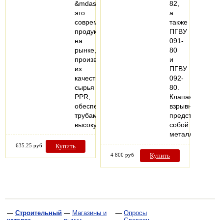
&mdash;
82,
это
а
современный
также
продукт
ПГВУ
на
091-
рынке,
80
производимый
и
из
ПГВУ
качественного
092-
сырья
80.
PPR,
Клапан
обеспечивающего
взрывной
трубам
представляет
высокую…
собой
металлическо
635.25 руб
Купить
4 800 руб
Купить
—
Строительный
—
Магазины и
—
Опросы