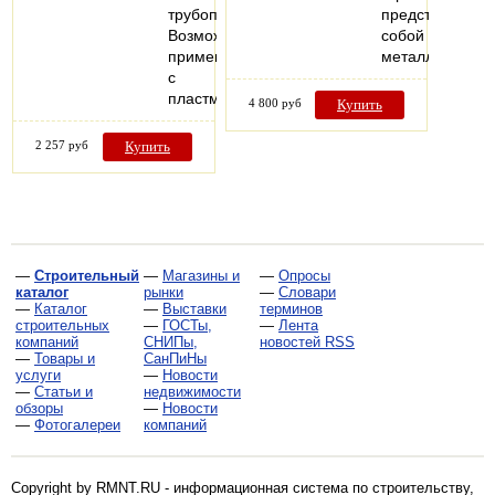
трубопроводов.
представляет
Возможно
собой
применение
металлическо
с
пластмассовыми…
4 800 руб
Купить
2 257 руб
Купить
—
Строительный
—
Магазины и
—
Опросы
каталог
рынки
—
Словари
—
Каталог
—
Выставки
терминов
строительных
—
ГОСТы,
—
Лента
компаний
СНИПы,
новостей RSS
—
Товары и
СанПиНы
услуги
—
Новости
—
Статьи и
недвижимости
обзоры
—
Новости
—
Фотогалереи
компаний
Copyright by RMNT.RU - информационная система по
строительству,