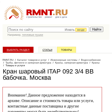
строительство
ремонт
дом и дача
Искать
везде
Например,
тепловые пушки
ВЫБРАТЬ РАЗДЕЛ
СТАТЬИ
ТОВАРЫ
КАТАЛОГ КОМПАНИЙ
RMNT.RU
/
Каталог товаров и услуг
/
Инженерные системы
/
Водоснабжение
/
Трубы, фитинги и запорная арматура
/
Краны, запорная арматура
/
Краны
/
Товары и услуги
Кран шаровый ITAP 092 3/4 ВВ
бабочка
. Москва
Внимание! Данное предложение находится в
архиве. Описание и стоимость товара или услуги,
контактные данные поставщика и другие
параметры могут быть недействительны!