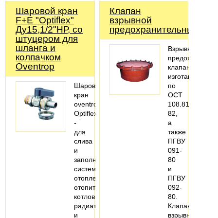
Шаровой кран
Клапан
F+E "Optiflex"
взрывной
Ду15,1/2"НР, со
предохранительный
штуцером для
шланга и
Взрывной
колпачком
предохранител
Оventrop
клапан
изготавливаетс
Шаровой
по
кран
ОСТ
oventrop
108.812.03-
Optiflex
82,
-
а
для
также
слива
ПГВУ
и
091-
заполнения
80
систем
и
отопления,
ПГВУ
отопительных
092-
котлов,
80.
радиаторов
Клапан
и
взрывной