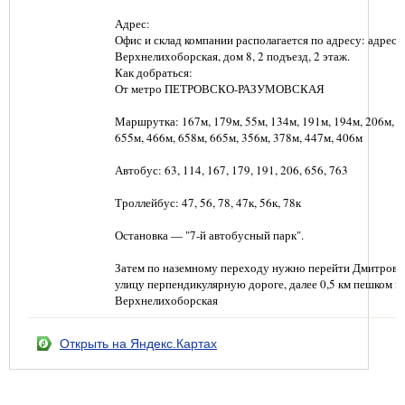
Адрес:
Офис и склад компании располагается по адресу: адрес: г
Верхнелихоборская, дом 8, 2 подъезд, 2 этаж.
Как добраться:
От метро ПЕТРОВСКО-РАЗУМОВСКАЯ
Маршрутка: 167м, 179м, 55м, 134м, 191м, 194м, 206м, 6
655м, 466м, 658м, 665м, 356м, 378м, 447м, 406м
Автобус: 63, 114, 167, 179, 191, 206, 656, 763
Троллейбус: 47, 56, 78, 47к, 56к, 78к
Остановка — "7-й автобусный парк".
Затем по наземному переходу нужно перейти Дмитровс
улицу перпендикулярную дороге, далее 0,5 км пешком п
Верхнелихоборская
Открыть на Яндекс.Картах