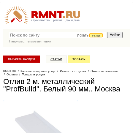
строительство
ремонт
дом и дача
Искать
везде
Например,
тепловые пушки
ВЫБРАТЬ РАЗДЕЛ
СТАТЬИ
ТОВАРЫ
КАТАЛОГ КОМПАНИЙ
RMNT.RU
/
Каталог товаров и услуг
/
Ремонт и отделка
/
Окна и остекление
/
Отливы
/
Товары и услуги
Отлив 2 м. металлический
"ProfBuild". Белый 90 мм.
. Москва