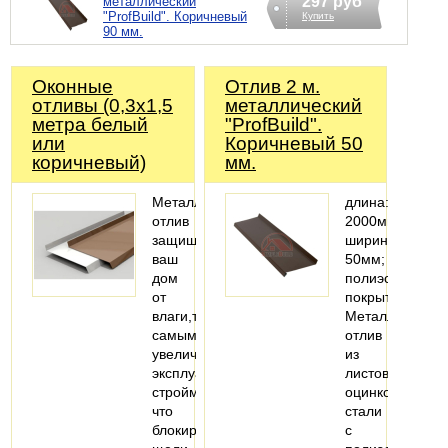
297 руб
металлический
"ProfBuild". Коричневый
Купить
90 мм.
Оконные
Отлив 2 м.
отливы (0,3х1,5
металлический
метра белый
"ProfBuild".
или
Коричневый 50
коричневый)
мм.
Металлический
длина:
отлив
2000мм;
защищает
ширина:
ваш
50мм;
дом
полиэстеровое
от
покрытие
влаги,тем
Металлический
самым
отлив
увеличивают
из
эксплуатацию
листовой
стройматериалов,потому
оцинкованной
что
стали
блокируют
с