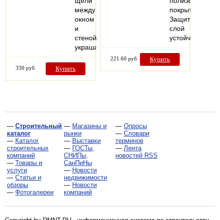
щели
полиэстеровым
между
покрытием.
окном
Защитный
и
слой
стеной,также
устойчив…
украшают…
221.60 руб
Купить
330 руб
Купить
—
Строительный
—
Магазины и
—
Опросы
каталог
рынки
—
Словари
—
Каталог
—
Выставки
терминов
строительных
—
ГОСТы,
—
Лента
компаний
СНИПы,
новостей RSS
—
Товары и
СанПиНы
услуги
—
Новости
—
Статьи и
недвижимости
обзоры
—
Новости
—
Фотогалереи
компаний