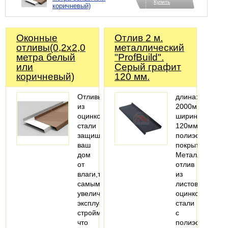
Купить
коричневый)
Оконные
Отлив 2 м.
отливы(0,2х2,0
металлический
метра белый
"ProfBuild".
или
Серый графит
коричневый)
120 мм.
Отливы
длина:
из
2000мм;
оцинкованной
ширина:
стали
120мм;
защищает
полиэстеровое
ваш
покрытие
дом
Металлический
от
отлив
влаги,тем
из
самым
листовой
увеличивают
оцинкованной
эксплуатацию
стали
стройматериалов,потому
с
что
полиэстеровым