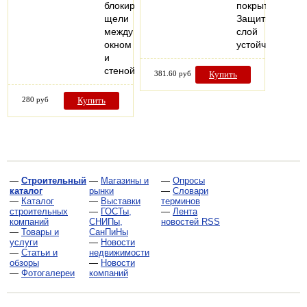
блокируют
покрытием.
щели
Защитный
между
слой
окном
устойчив…
и
стеной,также…
381.60 руб
Купить
280 руб
Купить
—
Строительный
—
Магазины и
—
Опросы
каталог
рынки
—
Словари
—
Каталог
—
Выставки
терминов
строительных
—
ГОСТы,
—
Лента
компаний
СНИПы,
новостей RSS
—
Товары и
СанПиНы
услуги
—
Новости
—
Статьи и
недвижимости
обзоры
—
Новости
—
Фотогалереи
компаний