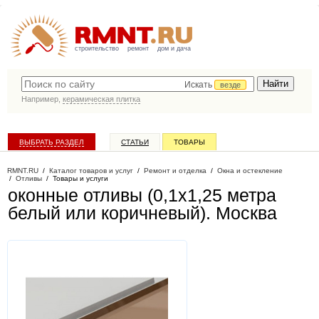
строительство
ремонт
дом и дача
Искать
везде
Например,
керамическая плитка
ВЫБРАТЬ РАЗДЕЛ
СТАТЬИ
ТОВАРЫ
КАТАЛОГ КОМПАНИЙ
RMNT.RU
/
Каталог товаров и услуг
/
Ремонт и отделка
/
Окна и остекление
/
Отливы
/
Товары и услуги
оконные отливы (0,1х1,25 метра
белый или коричневый)
. Москва