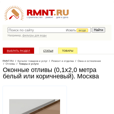
строительство
ремонт
дом и дача
Искать
везде
Например,
фильтры для воды
ВЫБРАТЬ РАЗДЕЛ
СТАТЬИ
ТОВАРЫ
КАТАЛОГ КОМПАНИЙ
RMNT.RU
/
Каталог товаров и услуг
/
Ремонт и отделка
/
Окна и остекление
/
Отливы
/
Товары и услуги
Оконные отливы (0,1х2,0 метра
белый или коричневый)
. Москва