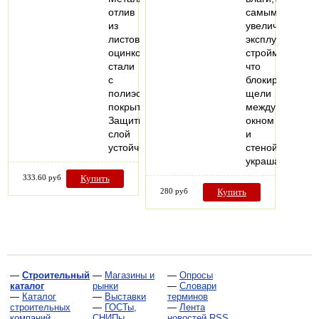
отлив
самым
из
увеличивают
листовой
эксплуатацию
оцинкованной
стройматериал
стали
что
с
блокируют
полиэстеровым
щели
покрытием.
между
Защитный
окном
слой
и
устойчив…
стеной,также
украшают…
333.60 руб
Купить
280 руб
Купить
—
Строительный
—
Магазины и
—
Опросы
каталог
рынки
—
Словари
—
Каталог
—
Выставки
терминов
строительных
—
ГОСТы,
—
Лента
компаний
СНИПы,
новостей RSS