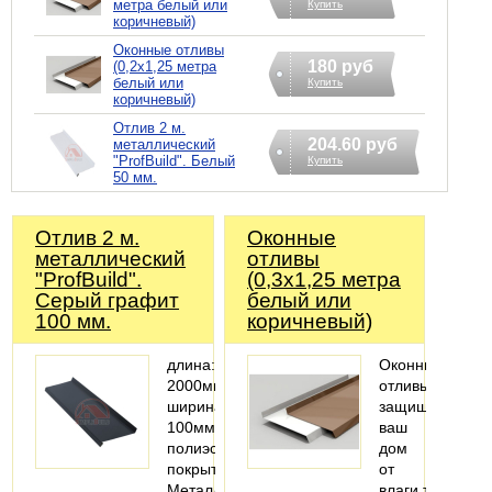
метра белый или
Купить
коричневый)
Оконные отливы
180 руб
(0,2х1,25 метра
белый или
Купить
коричневый)
Отлив 2 м.
204.60 руб
металлический
"ProfBuild". Белый
Купить
50 мм.
Отлив 2 м.
Оконные
металлический
отливы
"ProfBuild".
(0,3х1,25 метра
Серый графит
белый или
100 мм.
коричневый)
длина:
Оконные
2000мм;
отливы
ширина:
защищает
100мм;
ваш
полиэстеровое
дом
покрытие
от
Металлический
влаги,тем