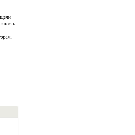
 щели
ожность
торам.