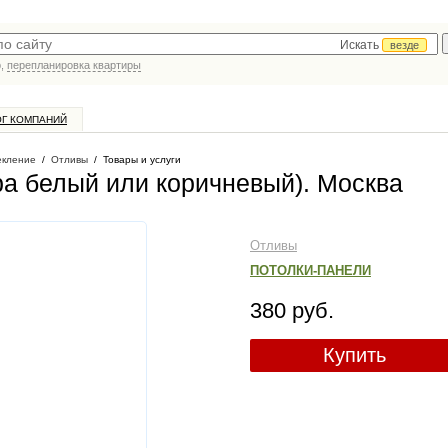
Искать
везде
р,
перепланировка квартиры
ОГ КОМПАНИЙ
екление
/
Отливы
/
Товары и услуги
ра белый или коричневый)
. Москва
Отливы
ПОТОЛКИ-ПАНЕЛИ
380 руб.
Купить