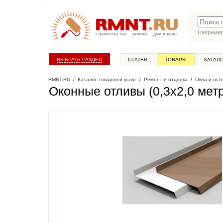
Наприме
строительство
ремонт
дом и дача
ВЫБРАТЬ РАЗДЕЛ
СТАТЬИ
ТОВАРЫ
КАТАЛ
RMNT.RU
/
Каталог товаров и услуг
/
Ремонт и отделка
/
Окна и ост
Оконные отливы (0,3х2,0 мет