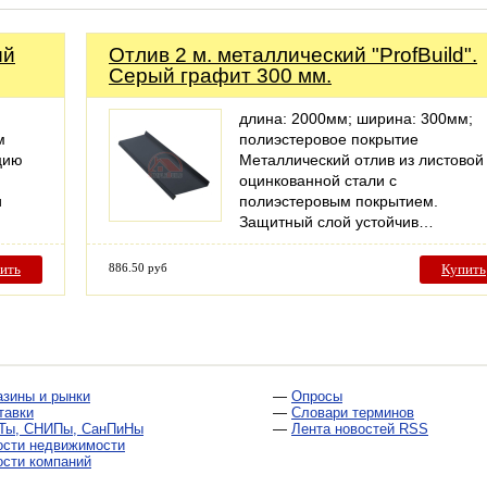
ый
Отлив 2 м. металлический "ProfBuild".
Серый графит 300 мм.
длина: 2000мм; ширина: 300мм;
м
полиэстеровое покрытие
цию
Металлический отлив из листовой
оцинкованной стали с
и
полиэстеровым покрытием.
Защитный слой устойчив…
ить
886.50 руб
Купить
азины и рынки
—
Опросы
тавки
—
Словари терминов
Ты, СНИПы, СанПиНы
—
Лента новостей RSS
ости недвижимости
ости компаний