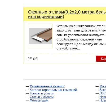
Оконные отливы(0,2х2,0 метра бел
или коричневый)
Отливы из оцинкованной стали
защищает ваш дом от влаги,те
самым увеличивают эксплуата
стройматериалов,потому что
блокируют щели между окном 
стеной,также…
280 руб
Куп
—
Строительный каталог
—
Маг
—
Каталог строительных компаний
—
Выс
—
Товары и услуги
—
ГОС
—
Статьи и обзоры
—
Нов
—
Фотогалереи
—
Нов